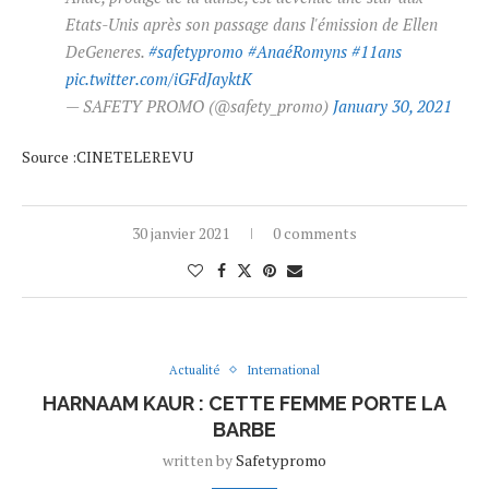
Etats-Unis après son passage dans l'émission de Ellen
DeGeneres.
#safetypromo
#AnaéRomyns
#11ans
pic.twitter.com/iGFdJayktK
— SAFETY PROMO (@safety_promo)
January 30, 2021
Source :CINETELEREVU
30 janvier 2021
0 comments
Actualité
International
HARNAAM KAUR : CETTE FEMME PORTE LA
BARBE
written by
Safetypromo