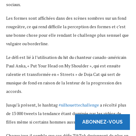
sociaux.
Les formes sont affichées dans des scènes sombres sur un fond
rougeâtre, ce qui rend difficile la perception des formes et c’est
une bonne chose pour elle rendant le challenge plus sensuel que
vulgaire ou borderline.
Le défi est lié à l’utilisation du hit du chanteur canado-américain
Paul Anka, « Put Your Head on My Shoulder », qui est ensuite
ralentie et transformée en « Streets » de Doja Cat qui sert de
musique de fond en raison de la lenteur de la progression des
accords.
Jusqu’à présent, le hashtag
#silhouettechallenge
a récolté plus
de 13 000 tweets la tendance étant dominée par les vidéos de
ABONNEZ-VOUS
filles même si certains hommes aussi jouent le jeu.
Chaque jour, il semble que ces défis TikTok deviennent de plus en