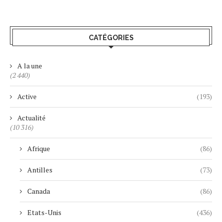
CATÉGORIES
A la une
(2 440)
Active
(193)
Actualité
(10 316)
Afrique
(86)
Antilles
(73)
Canada
(86)
Etats-Unis
(436)