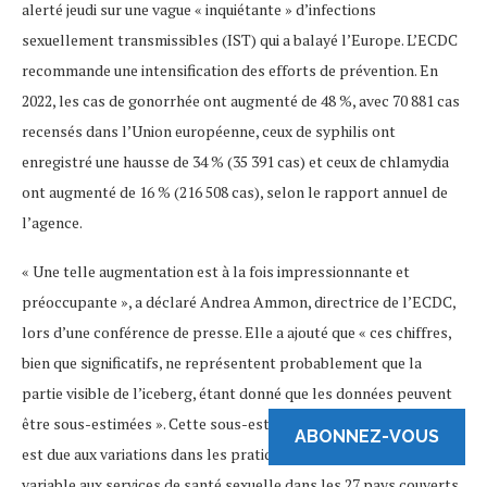
alerté jeudi sur une vague « inquiétante » d’infections
sexuellement transmissibles (IST) qui a balayé l’Europe. L’ECDC
recommande une intensification des efforts de prévention. En
2022, les cas de gonorrhée ont augmenté de 48 %, avec 70 881 cas
recensés dans l’Union européenne, ceux de syphilis ont
enregistré une hausse de 34 % (35 391 cas) et ceux de chlamydia
ont augmenté de 16 % (216 508 cas), selon le rapport annuel de
l’agence.
« Une telle augmentation est à la fois impressionnante et
préoccupante », a déclaré Andrea Ammon, directrice de l’ECDC,
lors d’une conférence de presse. Elle a ajouté que « ces chiffres,
bien que significatifs, ne représentent probablement que la
partie visible de l’iceberg, étant donné que les données peuvent
être sous-estimées ». Cette sous-estimation, a-t-elle expliqué,
ABONNEZ-VOUS
est due aux variations dans les pratiques de dépistage et à l’accès
variable aux services de santé sexuelle dans les 27 pays couverts