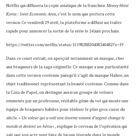
Netflix qui diffusera la copie asiatique de la franchise.
Money Heist
Korea : Joint Economic Area
, c’est le nom que portera cette
version. Ce vendredi 29 avril, la plateforme a diffusé un trailer
rapide pour annoncer la sortie de la série le 24 juin prochain.
https://twitter.com/netflix/status/1519828820408340482?s=19
Dans ce court extrait, on aperçoit notamment un masque, cher
aux braqueurs de la saga originelle. Ce masque a une particularité
dans cette version coréenne puisqu’il s’agit du masque Hahoe, un
objet traditionnel représentant la beauté coréenne. Comme dans
la Casa de Papel, on distingue aussi un groupe de voleurs
emmenés par un professeur, véritable génie du vol qui monte une
équipe de braqueurs habiles pour réaliser le plus gros casse du
siècle. «
Un voleur qui a volé une énorme somme d’argent change le
monde et devient un héros
« , explique le cerveau de l’opération qui
sait que son acte peut faire de lui une légende dans le monde