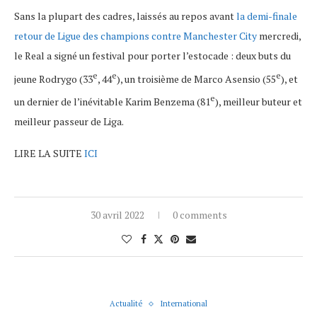
Sans la plupart des cadres, laissés au repos avant
la demi-finale
retour de Ligue des champions contre Manchester City
mercredi,
le Real a signé un festival pour porter l’estocade : deux buts du
e
e
e
jeune Rodrygo (33
, 44
), un troisième de Marco Asensio (55
), et
e
un dernier de l’inévitable Karim Benzema (81
), meilleur buteur et
meilleur passeur de Liga.
LIRE LA SUITE
ICI
30 avril 2022
0 comments
Actualité
International