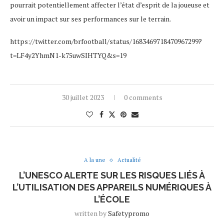
pourrait potentiellement affecter l’état d’esprit de la joueuse et
avoir un impact sur ses performances sur le terrain.
https://twitter.com/brfootball/status/1683469718470967299?
t=LF4y2YhmN1-k75uwSIHTYQ&s=19
30 juillet 2023
0 comments
A la une
Actualité
L’UNESCO ALERTE SUR LES RISQUES LIÉS À
L’UTILISATION DES APPAREILS NUMÉRIQUES À
L’ÉCOLE
written by
Safetypromo