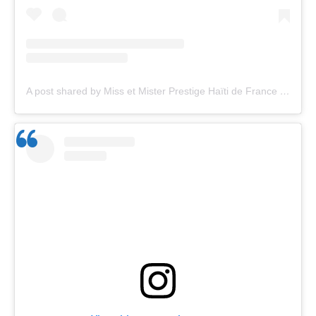
A post shared by Miss et Mister Prestige Haïti de France (@missmisterhaitiprestige)