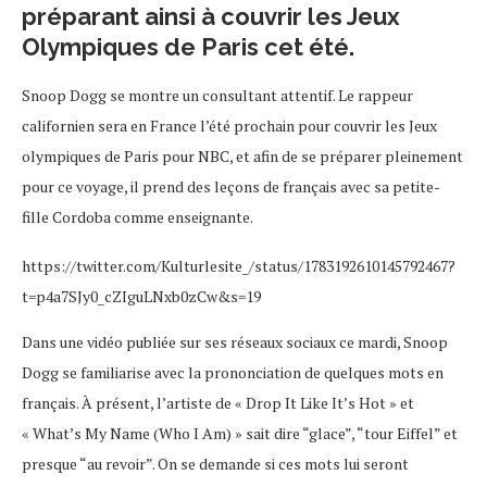
préparant ainsi à couvrir les Jeux
Olympiques de Paris cet été.
Snoop Dogg se montre un consultant attentif. Le rappeur
californien sera en France l’été prochain pour couvrir les Jeux
olympiques de Paris pour NBC, et afin de se préparer pleinement
pour ce voyage, il prend des leçons de français avec sa petite-
fille Cordoba comme enseignante.
https://twitter.com/Kulturlesite_/status/1783192610145792467?
t=p4a7SJy0_cZIguLNxb0zCw&s=19
Dans une vidéo publiée sur ses réseaux sociaux ce mardi, Snoop
Dogg se familiarise avec la prononciation de quelques mots en
français. À présent, l’artiste de « Drop It Like It’s Hot » et
« What’s My Name (Who I Am) » sait dire “glace”, “tour Eiffel” et
presque “au revoir”. On se demande si ces mots lui seront