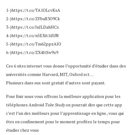
1-)https://t.co/TA1OLcvKsA
2-)https://t.co/ZFbaR3O9Ck
3-)https://t.co/InJLDahHCx
4-)https://t.co/n5EXit1dUN
5-)https://t.co/Tm62ppzAIO
6-)https://t.co/ZX4ltSw9z9
Ces 6 sites internet vous donne l’opportunité d’étudier dans des
universités comme Harvard, MIT, Oxford ect…
Plusieurs dans eux sont gratuit d’autres sont payant.
Pour finir nous vous offrons la meilleure application pour les
téléphones Android
Tube Study
on pourrait dire que cette app
c’est l’un des meilleurs pour l’apprentissage en ligne , vous qui
êtes en confinement pour le moment profitez le temps pour
étudier chez vous