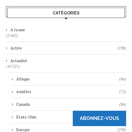
CATÉGORIES
A la une
(2 445)
Active
(198)
Actualité
(10 321)
Afrique
(86)
Antilles
(73)
Canada
(86)
Etats-Unis
(436)
ABONNEZ-VOUS
Europe
(290)