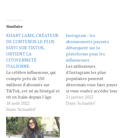
Similaire
KHABY LAME, CRÉATEUR
Instagram : les
DE CONTENUS LE PLUS
abonnements payants
SUIVI SUR TIKTOK,
débarquent sur la
OBTIENT LA
plateforme pour les
CITOYENNETÉ
influenceurs
ITALIENNE
Les utilisateurs
Le célèbre influenceur, qui
d'Instagram les plus
compte près de 150
populaires peuvent
millions d'abonnés sur
désormais vous faire payer
TikTok, est né au Sénégal et
si vous voulez accéder leur
vit en Italie depuis l'âge
contenu, une décision qui
21 janvier 2022
d'un an. Khaby
18 août 2022
semblait prédestinée dès le
Dans "Actualité"
Lame, influenceur le plus
Dans "Actualité"
moment où Facebook (qui
suivi sur TikTok, a
s'appelle désormais Meta)
officiellement obtenu la
a acquis l'application de
citoyenneté italienne,
partage de photos. Les
rapportent La
utilisateurs américains