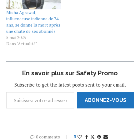
Repubblica et The Guardian.
d'Instagram pourront
Le jeune homme de 22 ans,
bientôt s'abonner à un petit
Misha Agrawal,
qui s'est lancé sur…
nombre de créateurs…
influenceuse indienne de 24
ans, se donne la mort après
une chute de ses abonnés
5 mai 2025
Dans "Actualité"
En savoir plus sur Safety Promo
Subscribe to get the latest posts sent to your email.
ABONNEZ-VOUS
0 comments
0