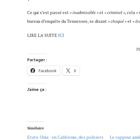
Ce qui s’est passé est
« inadmissible »
et
« criminel »
, cela
« 
bureau d’enquête du Tennessee, se disant
« choqué »
et
« é
LIRE LA SUITE
ICI
P
Partager :
Facebook
X
J’aime ça :
Similaire
Etats-Unis : en Californie, des policiers
Le rappeur amé