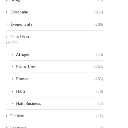
Economie
(652)
Événements
(206)
Faits Divers
(1 699)
Afrique
(54)
Etats-Unis
(262)
France
(285)
Haïti
(58)
Haiti Business
(7)
Fashion
(12)
Featured
(13)