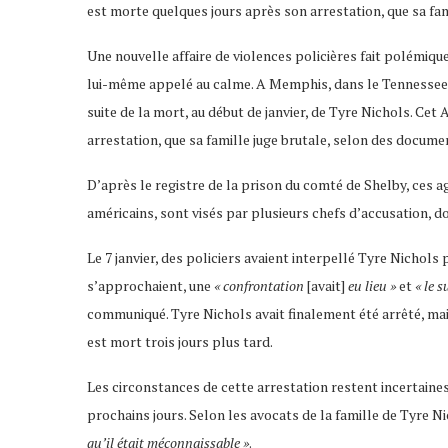
est morte quelques jours après son arrestation, que sa fam
Une nouvelle affaire de violences policières fait polémique
lui-même appelé au calme. A Memphis, dans le Tennessee, cin
suite de la mort, au début de janvier, de Tyre Nichols. Ce
arrestation, que sa famille juge brutale, selon des documen
D’après le registre de la prison du comté de Shelby, ces 
américains, sont visés par plusieurs chefs d’accusation, 
Le 7 janvier, des policiers avaient interpellé Tyre Nichols 
s’approchaient, une
« confrontation
[avait]
eu lieu »
et
« le s
communiqué. Tyre Nichols avait finalement été arrêté, mais il
est mort trois jours plus tard.
Les circonstances de cette arrestation restent incertaines
prochains jours. Selon les avocats de la famille de Tyre N
qu’il était méconnaissable »
.