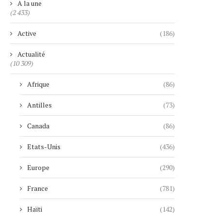
A la une
(2 433)
Active
(186)
Actualité
(10 309)
Afrique
(86)
Antilles
(73)
Canada
(86)
Etats-Unis
(436)
Europe
(290)
France
(781)
Haïti
(142)