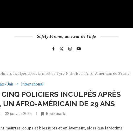
Safety Promo, au cœur de l’info
oliciers inculpés après la mort de Tyre Nichols, un Afro-Américain de 29 ans
ats-Unis
International
, CINQ POLICIERS INCULPÉS APRÈS
, UN AFRO-AMÉRICAIN DE 29 ANS
28 janvier 2023
Bookmark
ont meurtre, coups et blessures et enlèvement, alors que la victime