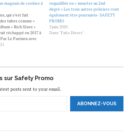
un magasin de cookies à
requalifiée en « meurtre au 2nd
degré ».Les trois autres policiers vont
ns, qui s’est fait
également être poursuivis- SAFETY
 des tubes comme «
PROMO
album « Rich Slave »
3 juin 2020
avait réchappé en 2017 à
Dans "Faits Divers"
 Par Le Parisien avec
mbre 2021 à 09h37
021
ricain Young Dolph a
"
redi alors qu’il était…
us sur Safety Promo
atest posts sent to your email.
ABONNEZ-VOUS