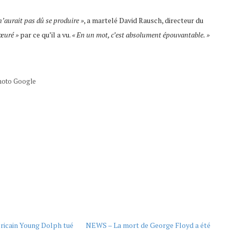
n’aurait pas dû se produire »
, a martelé David Rausch, directeur du
cœuré »
par ce qu’il a vu.
« En un mot, c’est absolument épouvantable. »
hoto Google
ricain Young Dolph tué
NEWS – La mort de George Floyd a été