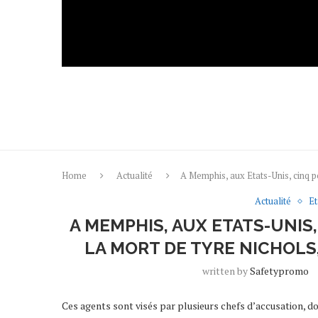
Home
Actualité
A Memphis, aux Etats-Unis, cinq p
Actualité
Et
A MEMPHIS, AUX ETATS-UNIS
LA MORT DE TYRE NICHOLS
written by
Safetypromo
Ces agents sont visés par plusieurs chefs d’accusation, d