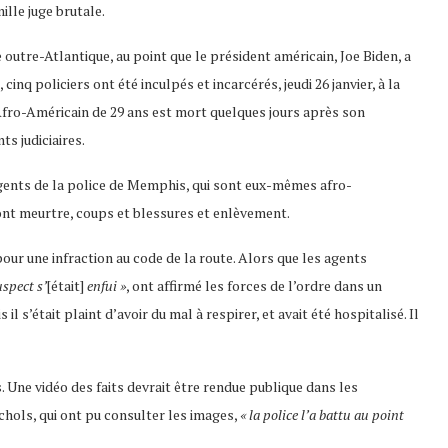
ille juge brutale.
 outre-Atlantique, au point que le président américain, Joe Biden, a
q policiers ont été inculpés et incarcérés, jeudi 26 janvier, à la
t Afro-Américain de 29 ans est mort quelques jours après son
ts judiciaires.
agents de la police de Memphis, qui sont eux-mêmes afro-
dont meurtre, coups et blessures et enlèvement.
pour une infraction au code de la route. Alors que les agents
uspect s’
[était]
enfui »
, ont affirmé les forces de l’ordre dans un
 s’était plaint d’avoir du mal à respirer, et avait été hospitalisé. Il
. Une vidéo des faits devrait être rendue publique dans les
ichols, qui ont pu consulter les images,
« la police l’a battu au point