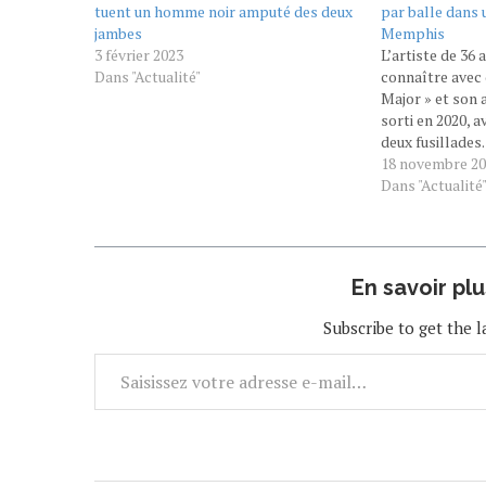
tuent un homme noir amputé des deux
par balle dans 
jambes
Memphis
3 février 2023
L’artiste de 36 a
Dans "Actualité"
connaître avec
Major » et son 
sorti en 2020, 
deux fusillades.
AFP Le 18 nove
18 novembre 2
Le rappeur amé
Dans "Actualité
été abattu merc
En savoir pl
Subscribe to get the l