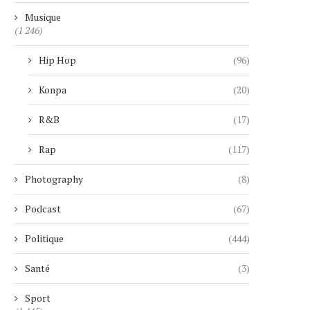
Musique
(1 246)
Hip Hop
(96)
Konpa
(20)
R&B
(17)
MICKAEL GUIRAND LANCE « THE
TELEGRAM BRIÈVEMENT R
Rap
(117)
LEGACY TOUR », UNE
DE L’APP STORE PAR A
CÉLÉBRATION...
4 août 2026
Photography
(8)
4 août 2026
Podcast
(67)
Politique
(444)
Santé
(3)
Sport