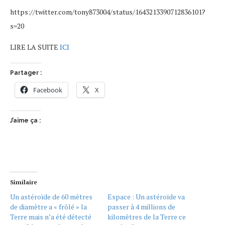
https://twitter.com/tony873004/status/1643213390712836101?
s=20
LIRE LA SUITE
ICI
Partager :
Facebook
X
J’aime ça :
Similaire
Un astéroïde de 60 mètres
Espace : Un astéroïde va
de diamètre a « frôlé » la
passer à 4 millions de
Terre mais n’a été détecté
kilomètres de la Terre ce