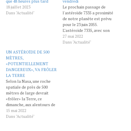
que 48 heures plus tard
vendredi
18 juillet 2023
Le prochain passage de
Dans "Actualité"
l'astéroïde 7335 a proximité
de notre planète est prévu
pour le 23 juin 2055.
L’astéroïde 7335, avec son
diamètre de 1,8 kilomètre,
27 mai 2022
va passer à proximité de la
Dans "Actualité"
Terre ce vendredi. D’après
UN ASTÉROÏDE DE 500
la Nasa, il se trouvera au
MÈTRES,
plus près à environ 4
«POTENTIELLEMENT
millions de kilomètres de…
DANGEREUX», VA FRÔLER
LA TERRE
Selon la Nasa, une roche
spatiale de près de 500
mètres de large devrait
«frôler» la Terre, ce
dimanche, aux alentours de
23 h. Ce n'est pas la
15 mai 2022
première fois que cet
Dans "Actualité"
astéroïde, baptisé 388945
(2008 TZ3), s'approche de