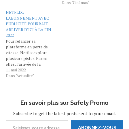
général de la plateforme de
suscité des critiques,
Dans "Cinémas"
streaming. Une formule
l'introduction d'un
NETFLIX:
moins cher Après une
abonnement avec
L’ABONNEMENT AVEC
bonne dizaine d’années de
publicités par Netflix a
PUBLICITÉ POURRAIT
monopole dans son
attiré des millions de
ARRIVER D’ICI À LA FIN
marché, la plateforme…
nouveaux abonnés, séduits
2022
par des tarifs très bas, dans
Pour relancer sa
un…
plateforme en perte de
vitesse, Netflix explore
plusieurs pistes. Parmi
elles, l'arrivée de la
publicité, qui devrait se
11 mai 2022
mettre en place d'ici à la fin
Dans "Actualité"
de l'année. Coincé dans une
mauvaise passe
économique, le service de
streaming vidéo Netflix
En savoir plus sur Safety Promo
cherche des solutions pour
faire revenir ses abonnés.…
Subscribe to get the latest posts sent to your email.
ABONNEZ-VOUS