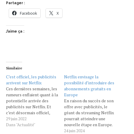
Partager :
Facebook
X
J’aime ça :
Similaire
C’est officiel, les publicités
Netflix envisage la
arrivent sur Netflix
possibilité d’introduire des
Ces dernières semaines, les
abonnements gratuits en
rumeurs enflaient quant à la
Europe
potentielle arrivée des
En raison du succès de son
publicités sur Netflix. Et
offre avec publicités, le
c’est désormais officiel,
géant du streaming Netflix
puisque l’information a été
29 juin 2022
pourrait atteindre une
confirmée par Ted
Dans "Actualité"
nouvelle étape en Europe.
Sarandos, le co-directeur
Bien que l'annonce ait
24 juin 2024