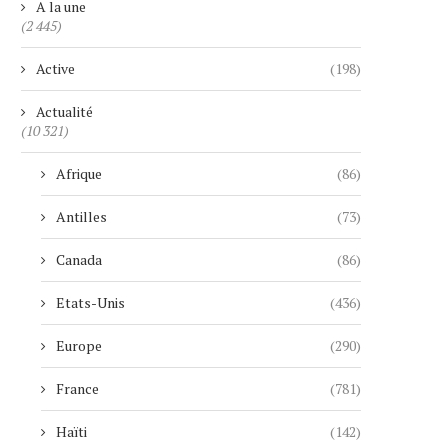
A la une
(2 445)
Active
(198)
Actualité
(10 321)
Afrique
(86)
Antilles
(73)
Canada
(86)
Etats-Unis
(436)
Europe
(290)
France
(781)
Haïti
(142)