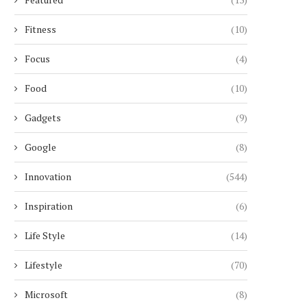
Fitness
(10)
Focus
(4)
Food
(10)
Gadgets
(9)
Google
(8)
Innovation
(544)
Inspiration
(6)
Life Style
(14)
Lifestyle
(70)
Microsoft
(8)