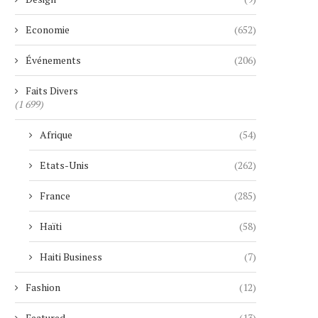
Economie
(652)
Événements
(206)
Faits Divers
(1 699)
Afrique
(54)
Etats-Unis
(262)
France
(285)
Haïti
(58)
Haiti Business
(7)
Fashion
(12)
Featured
(13)