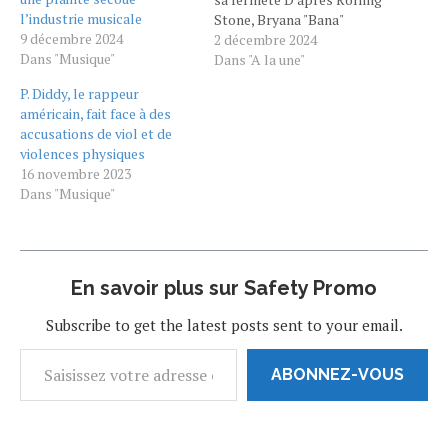
l’industrie musicale
Stone, Bryana "Bana"
9 décembre 2024
Bongolan aurait été témoin
2 décembre 2024
Dans "Musique"
à plusieurs reprises des
Dans "A la une"
abus commis par P. Diddy
P. Diddy, le rappeur
contre sa petite amie de
américain, fait face à des
l'époque, la chanteuse
accusations de viol et de
Cassie. En septembre 2016,
violences physiques
le rappeur aurait…
16 novembre 2023
Dans "Musique"
En savoir plus sur Safety Promo
Subscribe to get the latest posts sent to your email.
ABONNEZ-VOUS