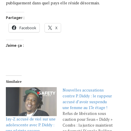
publiquement dans quel pays elle réside désormais.
Partager :
Facebook
X
J’aime ça :
Similaire
Nouvelles accusations
contre P. Diddy : le rappeur
accusé d’avoir suspendu
une femme au 17e étage !
Refus de libération sous
Jay-Z accusé de viol sur une
caution pour Sean « Diddy »
adolescente avec P. Diddy :
Combs : la justice maintient
une plainte secoue
sa fermeté D'après Rolling