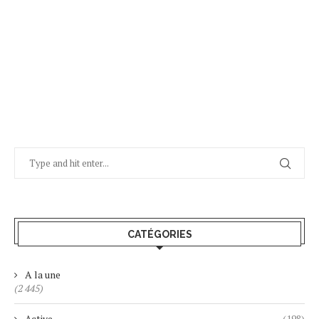
CATÉGORIES
A la une
(2 445)
Active
(198)