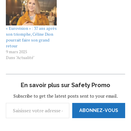
premier étage de la tour
Eiffel. La diva canadienne
que l’on avait plus vue sur
scène depuis cinq…
« Eurovision » : 37 ans après
son triomphe, Céline Dion
pourrait faire son grand
retour
9 mars 2025
Dans "Actualité"
En savoir plus sur Safety Promo
Subscribe to get the latest posts sent to your email.
ABONNEZ-VOUS