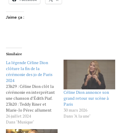
J’aime ça :
Similaire
La légende Céline Dion
clôture la fin de la
cérémonie des jo de Paris
2024
23h29 : Céline Dion clôt la
Céline Dion annonce son
cérémonie en interprétant
grand retour sur scène à
une chanson d’Édith Piaf.
Paris
23h20 : Teddy Riner et
30 mars 2026
Marie-Jo Pérec allument
Dans "A la une"
ensemble la flamme
26 juillet 2024
olympique ! Céline Dion
Dans "Musique"
apparaît sur scène au