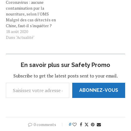
Coronavirus : aucune
instructions sont
Françaises et Français de
contamination par la
destinées à renforcer la…
pouvoir réaliser…
nourriture, selon l'OMS
Malgré des cas détectés en
Chine, faut-il s'inquiéter ?
L'Organisation mondiale de
18 août 2020
la Santé veut apaiser les
Dans "Actualité"
foules. Chaque semaine a
droit à son lot d'alerte
concernant le Covid-19. Il y
a peu les autorités
En savoir plus sur Safety Promo
chinoises ont annoncé avoir
trouvé…
Subscribe to get the latest posts sent to your email.
ABONNEZ-VOUS
0 comments
0