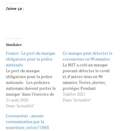
J’aime ça :
Similaire
France : Le port du masque
Ce masque peut détecter le
obligatoire pour la police
coronavirus en 90 minutes
nationale
Le MIT a créé un masque
Le port du masque
pouvant détecter le covid
obligatoire pour la police
et d’autres virus en 90
nationale. Les policiers
minutes. Tester, alerter,
nationaux doivent porter le
protéger. Pendant
masque "dans l’exercice de
longtemps, ces trois
3 juillet 2021
leurs fonctions" depuis le
21 août 2020
notions ont été centrales
Dans "Actualité"
mercredi 19 août. Le
Dans "Actualité"
dans la gestion de la
directeur général de la
pandémie en France et
Coronavirus : aucune
police nationale impose le
ailleurs. Mais malgré de
contamination par la
port du masque à tous les
lourds moyens déployés
nourriture, selon l’OMS
policiers nationaux. Ces
pour permettre aux