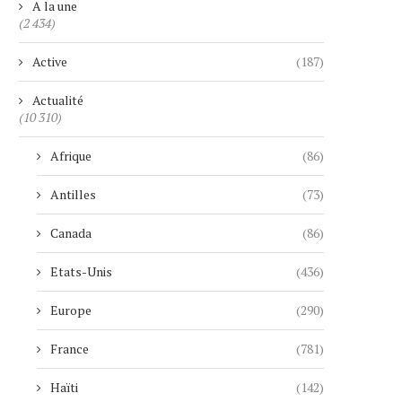
A la une
(2 434)
Active
(187)
Actualité
(10 310)
Afrique
(86)
Antilles
(73)
Canada
(86)
Etats-Unis
(436)
Europe
(290)
France
(781)
Haïti
(142)