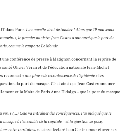
UT dans Paris.
La nouvelle vient de tomber ! Alors que 19 nouveaux
ronavirus, le premier ministre Jean Castex a annoncé que le port du
aris, comme le rapporte Le Monde.
t une conférence de presse à Matignon concernant la reprise de
 santé Olivier Véran et de l’éducation nationale Jean-Michel
ex reconnait
« une phase de recrudescence de l’épidémie »
les
uestion du port du masque. C’est ainsi que Jean Castex annonce –
Lallement et la Maire de Paris Anne Hidalgo – que le port du masque
du virus (…) Cela va entraîner des conséquences. J’ai indiqué que le
 du masque à l’ensemble de la capitale – et la question se pose,
ons entre territoires. »
a ainsi déclaré Jean Castex pour étayer ses