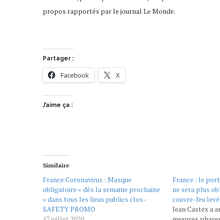
propos rapportés par le journal Le Monde.
Partager :
Facebook
X
J’aime ça :
Similaire
France Coronavirus : Masque
France : le por
obligatoire « dès la semaine prochaine
ne sera plus obl
» dans tous les lieux publics clos-
couvre-feu lev
SAFETY PROMO
Jean Castex a a
17 juillet 2020
mesures phares 