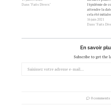
Dans "Faits Divers"
l'épidémie de c
attendre la dat
cela été initial
Figaro avec AFP
16 juin 2021
LIRE LA SUITE
Dans "Faits Div
En savoir pl
Subscribe to get the l
0 comments