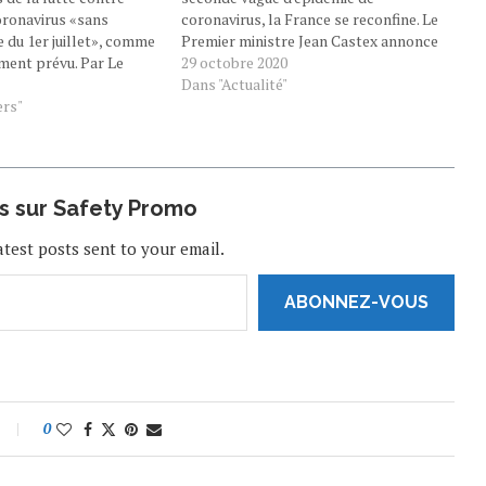
oronavirus «sans
coronavirus, la France se reconfine. Le
e du 1er juillet», comme
Premier ministre Jean Castex annonce
ement prévu. Par Le
ce jeudi matin le port du masque
29 octobre 2020
 Mis à jour à l’instant
obligatoire dès 6 ans à l'école, et un
Dans "Actualité"
 ICI
ers"
recours au télétravail 5 jours sur 5 dans
le secteur privé.…
us sur Safety Promo
atest posts sent to your email.
ABONNEZ-VOUS
0