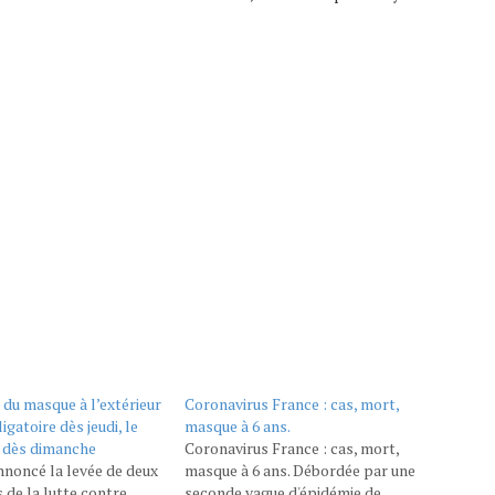
t du masque à l’extérieur
Coronavirus France : cas, mort,
igatoire dès jeudi, le
masque à 6 ans.
é dès dimanche
Coronavirus France : cas, mort,
nnoncé la levée de deux
masque à 6 ans. Débordée par une
de la lutte contre
seconde vague d'épidémie de