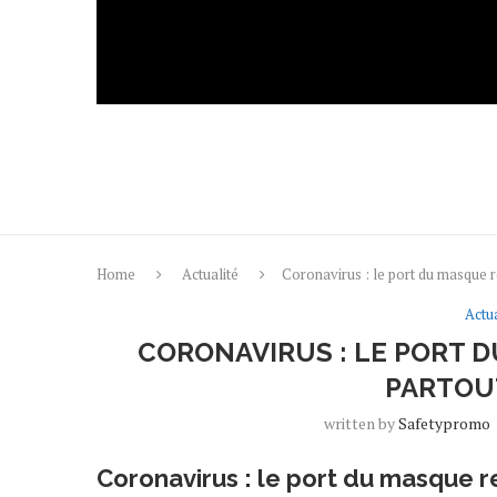
Home
Actualité
Coronavirus : le port du masque 
Actua
CORONAVIRUS : LE PORT 
PARTOU
written by
Safetypromo
Coronavirus : le port du masque 