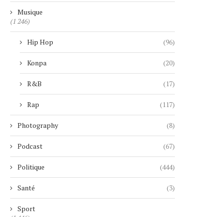
Musique
(1 246)
Hip Hop
(96)
Konpa
(20)
SEPT ANS APRÈS SON ANNONCE,
MICKAEL GUIRAND LANCE
MARVEL ABANDONNE
LEGACY TOUR », U
R&B
(17)
DÉFINITIVEMENT...
CÉLÉBRATION...
4 août 2026
4 août 2026
Rap
(117)
Photography
(8)
Podcast
(67)
Politique
(444)
Santé
(3)
Sport