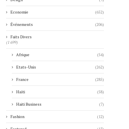
Economie
(652)
Événements
(206)
Faits Divers
(1 699)
Afrique
(54)
Etats-Unis
(262)
France
(285)
Haïti
(58)
Haiti Business
(7)
Fashion
(12)
Featured
(13)