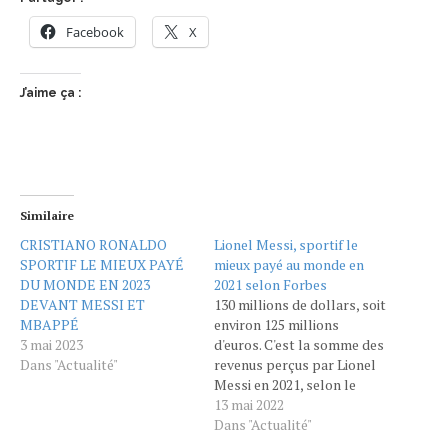
Facebook
X
J’aime ça :
Similaire
CRISTIANO RONALDO
Lionel Messi, sportif le
SPORTIF LE MIEUX PAYÉ
mieux payé au monde en
DU MONDE EN 2023
2021 selon Forbes
DEVANT MESSI ET
130 millions de dollars, soit
MBAPPÉ
environ 125 millions
3 mai 2023
d'euros. C'est la somme des
Dans "Actualité"
revenus perçus par Lionel
Messi en 2021, selon le
magazine Forbes. Délogé
13 mai 2022
en 2020 par la star des arts
Dans "Actualité"
martiaux mixtes (MMA)