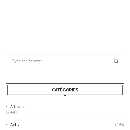
CATÉGORIES
A la une
(2 440)
Active
(193)