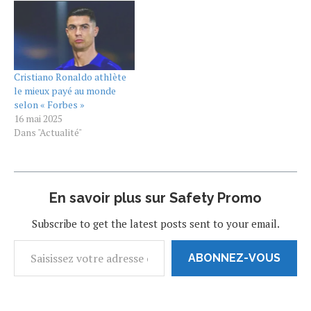
Conor McGregor, le
footballeur argentin, âgé de
32 ans et évoluant
désormais au Paris-Saint-
Germain, retrouve…
Cristiano Ronaldo athlète
le mieux payé au monde
selon « Forbes »
16 mai 2025
Dans "Actualité"
En savoir plus sur Safety Promo
Subscribe to get the latest posts sent to your email.
ABONNEZ-VOUS