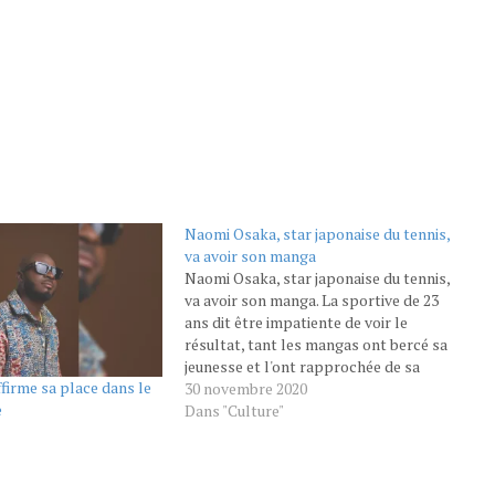
Naomi Osaka, star japonaise du tennis,
va avoir son manga
Naomi Osaka, star japonaise du tennis,
va avoir son manga. La sportive de 23
ans dit être impatiente de voir le
résultat, tant les mangas ont bercé sa
jeunesse et l'ont rapprochée de sa
firme sa place dans le
sœur. AFP LIVRES - La Japonaise
30 novembre 2020
e
Naomi Osaka, ex-N.1 mondiale et
Dans "Culture"
figure du tennis, s’apprête à
conquérir…