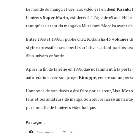
Le monde du manga et des jeux vidéo est en deuil.
Kazuki
l’univers
Super Mario
, est décédé à l’âge de 69 ans. Né 
tant qu’assistant du mangaka Murakami Motoka avant de s
Entre 1988 et 1998, il publie chez Kodansha
43 volumes
de
style expressif et ses libertés créatives, allant parfois j
d’un univers enfantin.
Après la fin de la série en 1998, due notamment à la perte
auto-édition avec son projet
Kinoppe
, centré sur un pers
L’annonce de son décès a été faite par sa sœur,
Lisa Mot
fans et les amateurs de manga. Son œuvre laisse un hérita
personnelle de l’univers vidéoludique.
Partager :
Facebook
X