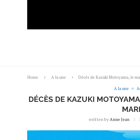
Home
A la une
Décès de Kazuki Motoyama, le ma
A la une
A
DÉCÈS DE KAZUKI MOTOYAMA
MAR
written by
Anne Jean