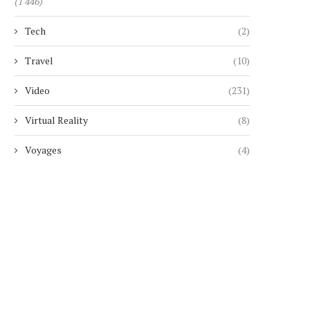
(1 446)
HONOR LANCERA SON ROBOT
APRÈS MICHAEL JACKSON,
PHONE LE 12 AOÛT
JACKSON PASSE À LA.
Tech
(2)
4 août 2026
4 août 2026
Travel
(10)
Video
(231)
Virtual Reality
(8)
Voyages
(4)