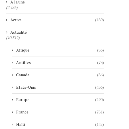
A la une
(2 436)
Active
(189)
Actualité
(10 312)
Afrique
(86)
Antilles
(73)
Canada
(86)
Etats-Unis
(436)
Europe
(290)
France
(781)
Haïti
(142)