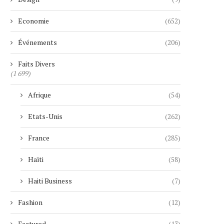
Economie
(652)
Événements
(206)
Faits Divers
(1 699)
Afrique
(54)
Etats-Unis
(262)
France
(285)
Haïti
(58)
Haiti Business
(7)
Fashion
(12)
Featured
(13)