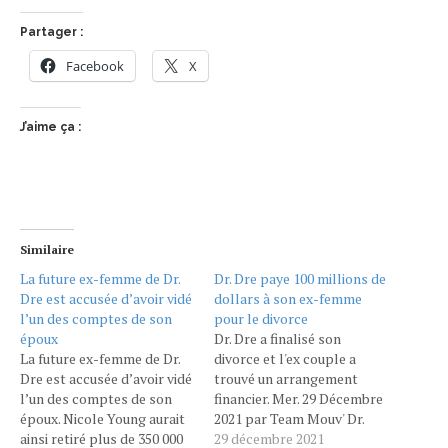
Partager :
Facebook
X
J’aime ça :
Similaire
La future ex-femme de Dr.
Dr. Dre paye 100 millions de
Dre est accusée d’avoir vidé
dollars à son ex-femme
l’un des comptes de son
pour le divorce
époux
Dr. Dre a finalisé son
La future ex-femme de Dr.
divorce et l'ex couple a
Dre est accusée d’avoir vidé
trouvé un arrangement
l’un des comptes de son
financier. Mer. 29 Décembre
époux. Nicole Young aurait
2021 par Team Mouv' Dr.
ainsi retiré plus de 350 000
Dre a finalisé son divorce
29 décembre 2021