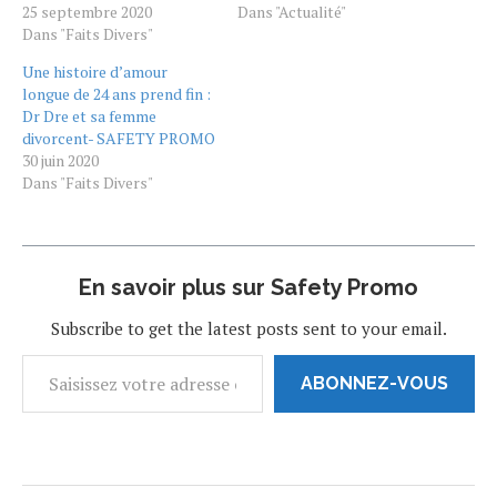
dollars sans avertir le
25 septembre 2020
avec son ex-femme Nicole
Dans "Actualité"
principal intéressé. Un
Dans "Faits Divers"
Young, après 25 ans de vie
divorce qui s’annonce
commune. Une nouvelle qui
Une histoire d’amour
compliqué Une chose est
a réjouit le producteur
longue de 24 ans prend fin :
sûre : en plus de lui coûter
américain de 56 ans, qui
Dr Dre et sa femme
cher, le divorce de Dr.
s'était affiché il y…
divorcent- SAFETY PROMO
Dre sera…
30 juin 2020
Dans "Faits Divers"
En savoir plus sur Safety Promo
Subscribe to get the latest posts sent to your email.
ABONNEZ-VOUS