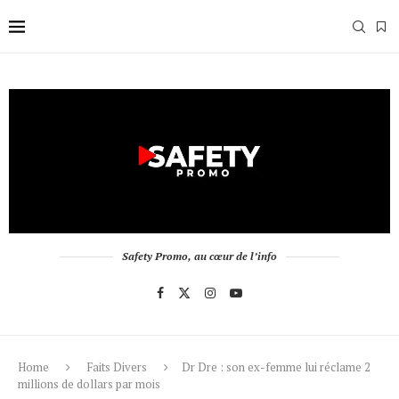
Safety Promo, au cœur de l’info
Home
Faits Divers
Dr Dre : son ex-femme lui réclame 2
millions de dollars par mois