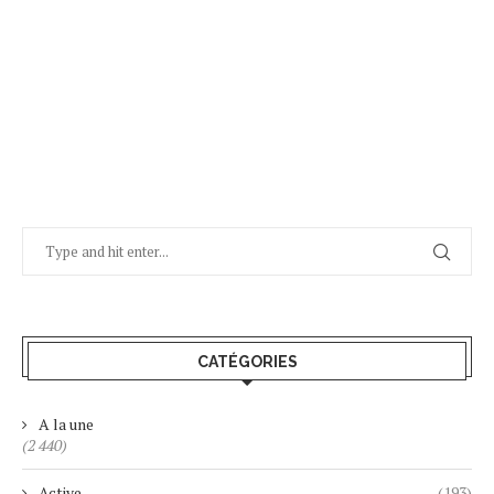
CATÉGORIES
A la une
(2 440)
Active
(193)