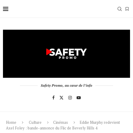
Safety Promo, au cœur de l’info
Home
Culture
Cinémas
Eddie Murphy redevient
Axel Foley : bande-annonce du Flic de Beverly Hills 4