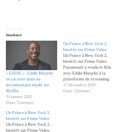
Similaire
Un Prince à New-York 2,
bientôt sur Prime Video
Un Prince à New-York 2,
bientôt sur Prime Video.
Paramount a vendu le film
« EDDIE » : Eddie Murphy
avec Eddie Murphy à la
se raconte dans un
plateforme de streaming.
documentaire inédit sur
Mise à jour : Le Hollywood
17 décembre 2020
Netflix
Reporter annonce qu'Un
Dans "Cinémas"
31 janvier 2025
Prince à New York 2 sera
Dans "Cinémas"
disponible sur la
plateforme le 5 mars 2021
Un Prince à New-York 2,
dans plus de 240 pays.
bientôt sur Prime Video
Après avoir…
Un Prince à New-York 2,
bientôt sur Prime Video.