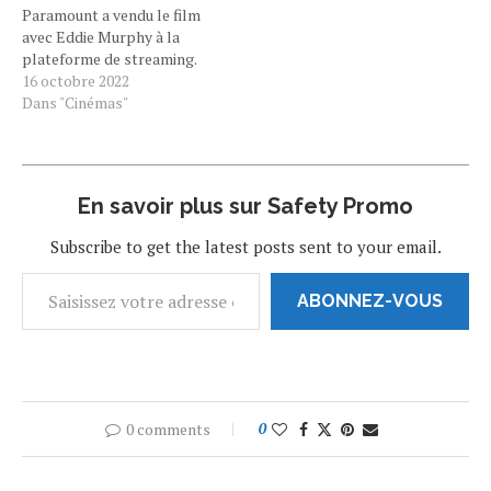
Paramount a vendu le film
avec Eddie Murphy à la
plateforme de streaming.
Mise à jour : Le Hollywood
16 octobre 2022
Reporter annonce qu'Un
Dans "Cinémas"
Prince à New York 2 sera
disponible sur la
plateforme le 5 mars 2021
dans plus de 240 pays.
En savoir plus sur Safety Promo
Après avoir…
Subscribe to get the latest posts sent to your email.
ABONNEZ-VOUS
0 comments
0