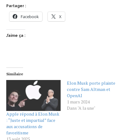
Partager :
Facebook
X
J’aime ça :
Similaire
Elon Musk porte plainte
contre Sam Altman et
OpenAI
1 mars 2024
Dans "A la une"
Apple répond à Elon Musk
: “Juste et impartial” face
aux accusations de
favoritisme
13 août 2025