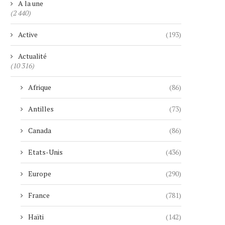
A la une
(2 440)
Active
(193)
Actualité
(10 316)
Afrique
(86)
Antilles
(73)
Canada
(86)
Etats-Unis
(436)
Europe
(290)
France
(781)
Haïti
(142)