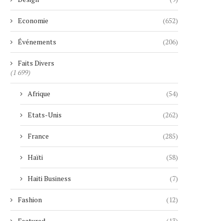
Economie
(652)
Événements
(206)
Faits Divers
(1 699)
Afrique
(54)
Etats-Unis
(262)
France
(285)
Haïti
(58)
Haiti Business
(7)
Fashion
(12)
Featured
(13)