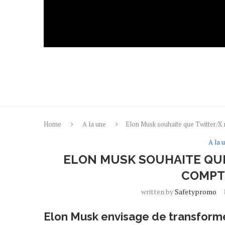
Home
A la une
Elon Musk souhaite que Twitter/X
A la 
ELON MUSK SOUHAITE QU
COMPT
written by
Safetypromo
Elon Musk envisage de transforme