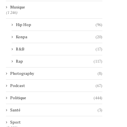
Musique
(1 246)
Hip Hop
(96)
Konpa
(20)
R&B
(17)
Rap
(117)
Photography
(8)
« GIGN » : LE SUCCÈS FRANÇAIS
EDWIN RAYMOND PR
QUI...
SERMENT COMME SHÉRI
NEW...
Podcast
(67)
7 août 2026
7 août 2026
Politique
(444)
Santé
(3)
Sport