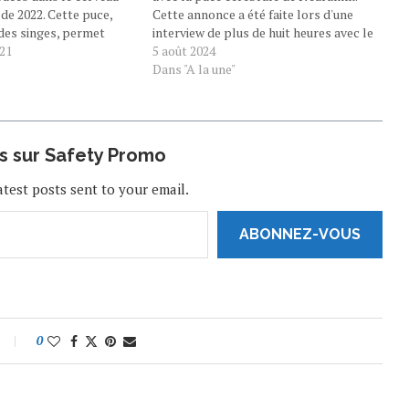
 de 2022. Cette puce,
Cette annonce a été faite lors d'une
 des singes, permet
interview de plus de huit heures avec le
 de stimuler l'activité
21
podcasteur Lex Friedman, diffusée le
5 août 2024
se destine à un usage
"
vendredi 2 août. Près de trois mois
Dans "A la une"
n premier temps, elle
après avoir reçu l'autorisation
d'implanter…
us sur Safety Promo
atest posts sent to your email.
ABONNEZ-VOUS
0