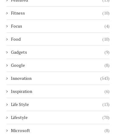
Fitness
(10)
Focus
(4)
Food
(10)
Gadgets
(9)
Google
(8)
Innovation
(543)
Inspiration
(6)
Life Style
(13)
Lifestyle
(70)
Microsoft
(8)