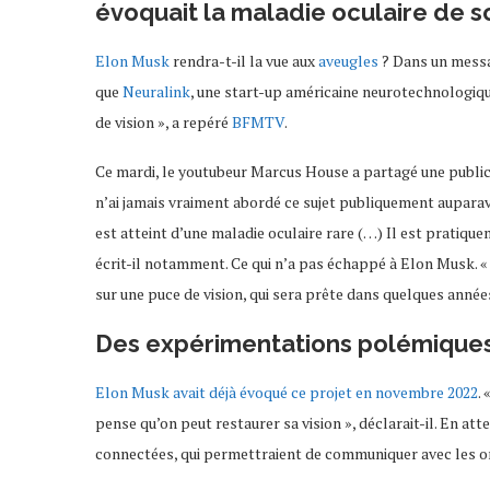
évoquait la maladie oculaire de so
Elon Musk
rendra-t-il la vue aux
aveugles
? Dans un messag
que
Neuralink
, une start-up américaine neurotechnologique
de vision », a repéré
BFMTV
.
Ce mardi, le youtubeur Marcus House a partagé une publica
n’ai jamais vraiment abordé ce sujet publiquement auparavan
est atteint d’une maladie oculaire rare (…) Il est pratiqu
écrit-il notamment. Ce qui n’a pas échappé à Elon Musk. «
sur une puce de vision, qui sera prête dans quelques années 
Des expérimentations polémique
Elon Musk avait déjà évoqué ce projet en novembre 2022
.
pense qu’on peut restaurer sa vision », déclarait-il. En at
connectées, qui permettraient de communiquer avec les o