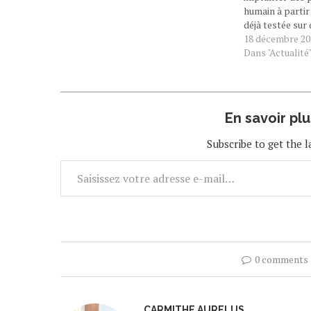
humain à partir
déjà testée sur
d'enregistrer et
18 décembre 20
cérébrale. Elle 
Dans "Actualité
médical. Dans u
devrait…
En savoir pl
Subscribe to get the l
0 comments
CARMITHE AURELUS