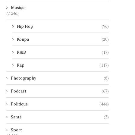
Musique
(1 246)
« GIGN » : LE SUCCÈS FRANÇAIS
EDWIN RAYMOND PR
QUI...
SERMENT COMME SHÉRI
Hip Hop
(96)
NEW...
7 août 2026
7 août 2026
Konpa
(20)
R&B
(17)
Rap
(117)
Photography
(8)
Podcast
(67)
Politique
(444)
Santé
(3)
Sport