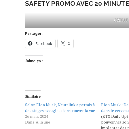
SAFETY PROMO AVEC 20 MINUT
CREDIT
Partager :
Facebook
X
J’aime ça :
Similaire
Selon Elon Musk, Neuralink a permis à
Elon Musk : De
des singes aveugles de retrouver la vue
dans le cerveau
26 mars 2024
(ETX Daily Up)
Dans "A la une"
pouvoir, via so
implanter des 