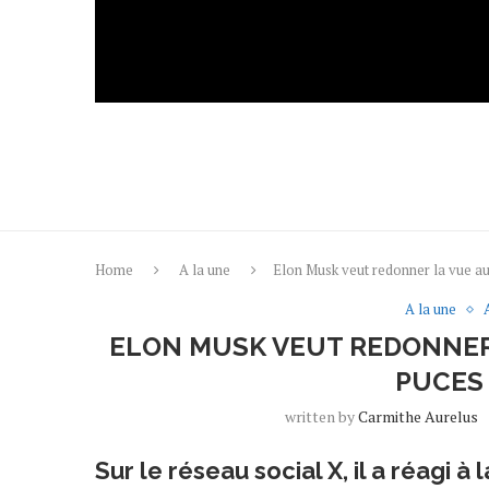
Home
A la une
Elon Musk veut redonner la vue a
A la une
ELON MUSK VEUT REDONNER
PUCES
written by
Carmithe Aurelus
Sur le réseau social X, il a réagi à