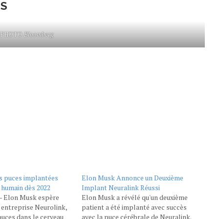
ES
 PHOTO
Bloomberg
s puces implantées
Elon Musk Annonce un Deuxième
 humain dès 2022
Implant Neuralink Réussi
 - Elon Musk espère
Elon Musk a révélé qu'un deuxième
n entreprise Neurolink,
patient a été implanté avec succès
puces dans le cerveau
avec la puce cérébrale de Neuralink.