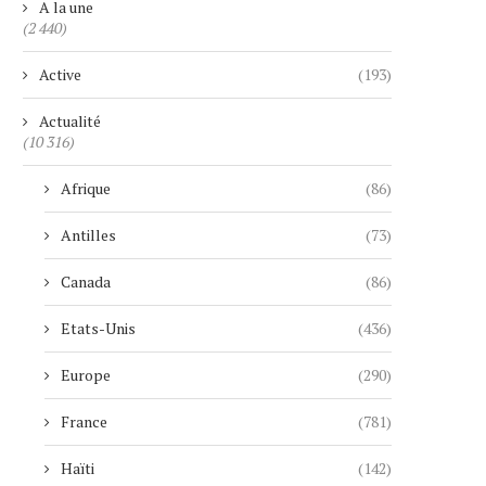
A la une
(2 440)
Active
(193)
Actualité
(10 316)
Afrique
(86)
Antilles
(73)
Canada
(86)
Etats-Unis
(436)
Europe
(290)
France
(781)
Haïti
(142)