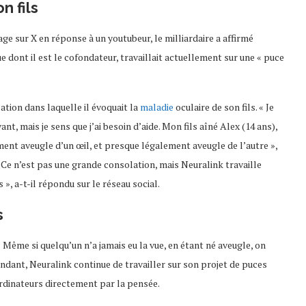
n fils
e sur X en réponse à un youtubeur, le milliardaire a affirmé
 dont il est le cofondateur, travaillait actuellement sur une « puce
tion dans laquelle il évoquait la
maladie
oculaire de son fils. « Je
t, mais je sens que j’ai besoin d’aide. Mon fils aîné Alex (14 ans),
ement aveugle d’un œil, et presque légalement aveugle de l’autre »,
 Ce n’est pas une grande consolation, mais Neuralink travaille
», a-t-il répondu sur le réseau social.
s
 « Même si quelqu’un n’a jamais eu la vue, en étant né aveugle, on
tendant, Neuralink continue de travailler sur son projet de puces
rdinateurs directement par la pensée.