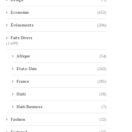
Economie
(652)
Événements
(206)
Faits Divers
(1 699)
Afrique
(54)
Etats-Unis
(262)
France
(285)
Haïti
(58)
Haiti Business
(7)
Fashion
(12)
Featured
(13)