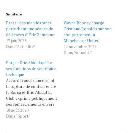
Similaire
Brest : des manifestants
Wayne Rooney charge
perturbent une séance de
Cristiano Ronaldo sur son
dédicaces d’Éric Zemmour
comportement à
17 juin 2023
Manchester United
Dans "Actualité"
12 novembre 2022
Dans "Actualité"
Barça : Éric Abidal quitte
ses fonctions de secrétaire
technique
Accord trouvé concernant
la rupture de contrat entre
le Barça et Éric Abidal Le
Club exprime publiquement
ses remerciements envers
Éric Abidal pour son
18 août 2020
professionnalisme, son
Dans "Sport"
engagement, son
implication et le traitement