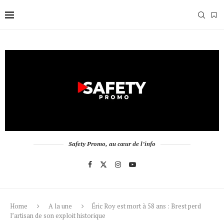
Safety Promo, au cœur de l’info
Home
A la une
Éric Roy est mort à 58 ans : Brest perd
l’artisan de son exploit historique