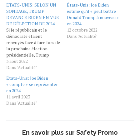
ETATS-UNIS: SELON UN
États-Unis: Joe Biden
SONDAGE, TRUMP
estime qu’il « peut battre
DEVANCE BIDEN EN VUE
Donald Trump à nouveau »
DE L’ÉLECTION DE 2024
en 2024
Si le républicain et le
12 octobre 2022
démocrate étaient
Dans "Actualité"
renvoyés face à face lors de
la prochaine élection
présidentielle, Trump
emporterait les faveurs de
3 août 2022
45% des Américains, contre
Dans "Actualité"
41% pour Biden, révèle un
États-Unis: Joe Biden
sondage. Trump gagnant
« compte » se représenter
face à Biden lors d'une
en 2024
hypothétique
11 avril 2023
confrontation pour la
Dans "Actualité"
présidence des Etats-Unis
en 2024. C'est l'image…
En savoir plus sur Safety Promo