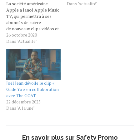
La société américaine
Dans "Actualité"
Apple a lancé Apple Music
TV, qui permettra à ses
abonnés de suivre
de nouveaux clips vidéos et
des émissions musicales
26 octobre 2020
inédites en ligne. Le
Dans "Actualité"
paysage de la
télévision musicale aux
États-Unis, autrefois
dominé sans partage par
MTV et plus récemment
par YouTube et Vevo,
Joël Jean dévoile le clip «
devient de plus en…
Gade Yo » en collaboration
avec The GOAT
22 décembre 2025
Dans "A la une"
En savoir plus sur Safety Promo