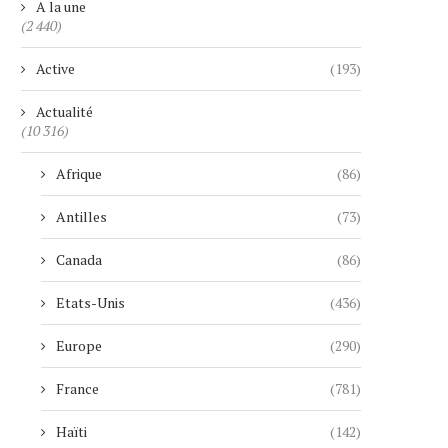
A la une
(2 440)
Active
(193)
Actualité
(10 316)
Afrique
(86)
Antilles
(73)
Canada
(86)
Etats-Unis
(436)
Europe
(290)
France
(781)
Haïti
(142)