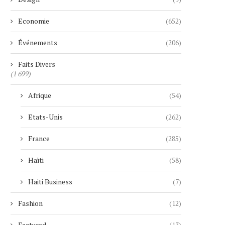
Economie
(652)
Événements
(206)
Faits Divers
(1 699)
Afrique
(54)
Etats-Unis
(262)
France
(285)
Haïti
(58)
Haiti Business
(7)
Fashion
(12)
Featured
(13)