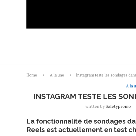
Home
A la une
Instagram teste les sondages dan
A la 
INSTAGRAM TESTE LES SON
written by
Safetypromo
La fonctionnalité de sondages da
Reels est actuellement en test che