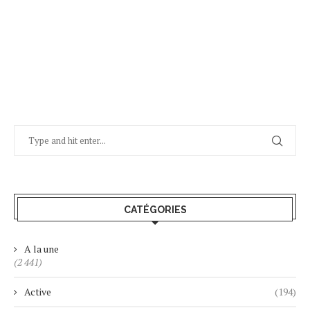
CATÉGORIES
A la une
(2 441)
Active
(194)