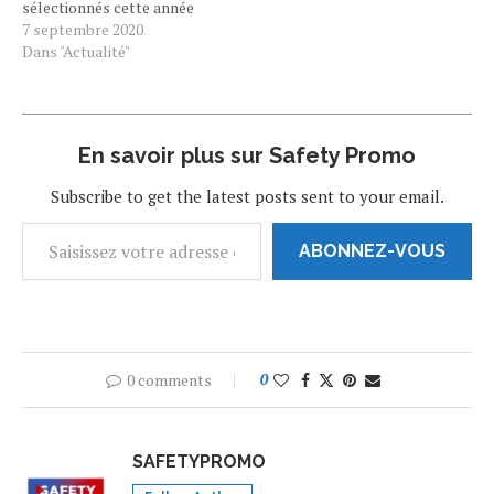
sélectionnés cette année
été reçus, lus, relus,
par le comité de lecture du
7 septembre 2020
annotés,…
Conservatoire de Lyon.
Dans "Actualité"
L'œuvre sera mise en
lecture et en jeu par les
étudiants du cycle théâtre
du Conservatoire, dans le
En savoir plus sur Safety Promo
cadre de la 4ème…
Subscribe to get the latest posts sent to your email.
ABONNEZ-VOUS
0 comments
0
SAFETYPROMO