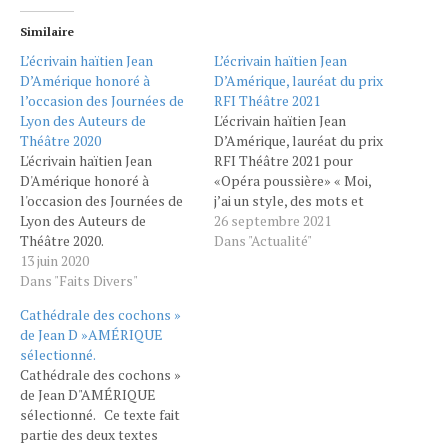
Similaire
L’écrivain haïtien Jean
L’écrivain haïtien Jean
D’Amérique honoré à
D’Amérique, lauréat du prix
l’occasion des Journées de
RFI Théâtre 2021
Lyon des Auteurs de
L'écrivain haïtien Jean
Théâtre 2020
D’Amérique, lauréat du prix
L'écrivain haïtien Jean
RFI Théâtre 2021 pour
D'Amérique honoré à
«Opéra poussière» « Moi,
l'occasion des Journées de
j’ai un style, des mots et
Lyon des Auteurs de
j’essaie de raconter mon
26 septembre 2021
Théâtre 2020.
époque, parce que c’est
Dans "Actualité"
Lauréats :• Jean
13 juin 2020
maintenant ou jamais. » À 26
D’Amérique – Cathédrale
Dans "Faits Divers"
ans, l’écrivain haïtien Jean
des cochons (Prix Jean
D’Amérique reçoit ce
Cathédrale des cochons »
Jacques Lerrant) Les
dimanche 26 septembre le
de Jean D »AMÉRIQUE
Journées de Lyon
prix RFI Théâtre 2021…
sélectionné.
organisent depuis 30 ans le
Cathédrale des cochons »
plus important concours
de Jean D"AMÉRIQUE
d’écriture dramatique de
sélectionné. Ce texte fait
l’espace francophone.Pour
partie des deux textes
cette édition, 350 textes ont