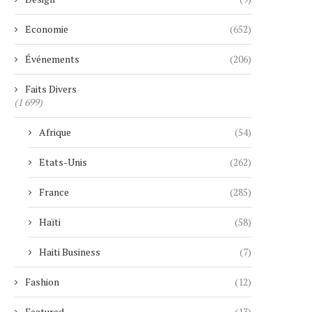
Economie
(652)
Événements
(206)
Faits Divers
(1 699)
Afrique
(54)
Etats-Unis
(262)
France
(285)
Haïti
(58)
Haiti Business
(7)
Fashion
(12)
Featured
(13)