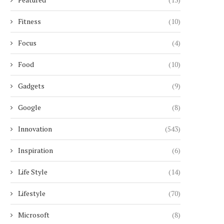
Fitness
(10)
Focus
(4)
Food
(10)
Gadgets
(9)
Google
(8)
Innovation
(543)
Inspiration
(6)
Life Style
(14)
Lifestyle
(70)
Microsoft
(8)