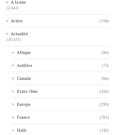
A la une
(2 441)
Active
(194)
Actualité
(10 317)
Afrique
(86)
Antilles
(73)
Canada
(86)
Etats-Unis
(436)
Europe
(290)
France
(781)
Haïti
(142)