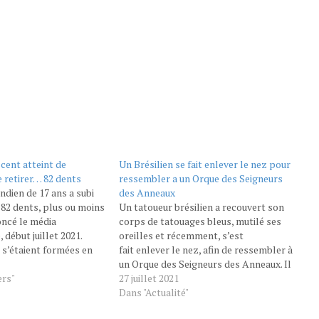
scent atteint de
Un Brésilien se fait enlever le nez pour
e retirer… 82 dents
ressembler a un Orque des Seigneurs
ndien de 17 ans a subi
des Anneaux
 82 dents, plus ou moins
Un tatoueur brésilien a recouvert son
oncé le média
corps de tatouages bleus, mutilé ses
début juillet 2021.
oreilles et récemment, s’est
 s’étaient formées en
fait enlever le nez, afin de ressembler à
 de part et d’autre de
un Orque des Seigneurs des Anneaux. Il
éant ainsi des
ers"
révèle des photographies de lui avant
27 juillet 2021
s gravité qui auraient
ses modifications corporelles.
Dans "Actualité"
i elles n’avaient pas…
https://www.instagram.com/p/CRztvBBra-