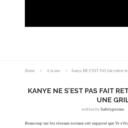
Home
A la une
Kanye NE S’EST PAS fait retirer les
KANYE NE S’EST PAS FAIT R
UNE GRI
written by
Safetypromo
Beaucoup sur les réseaux sociaux ont supposé que Ye s’étai