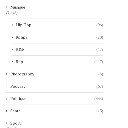
GOOGLE ASSISTANT TIRE SA
« GIGN » : LE SUCCÈS FR
Musique
RÉVÉRENCE SUR ANDROID :...
QUI...
(1 246)
7 août 2026
7 août 2026
Hip Hop
(96)
Konpa
(20)
R&B
(17)
Rap
(117)
Photography
(8)
Podcast
(67)
Politique
(444)
Santé
(3)
Sport