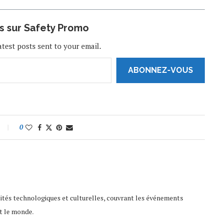
Z/?utm_medium=copy_link Découvrez
les images ci-dessous : Nez de
squelette, langue fourchue et dents de
us sur Safety Promo
vampires…une modification extrême
La…
atest posts sent to your email.
ABONNEZ-VOUS
0
lités technologiques et culturelles, couvrant les événements
t le monde.