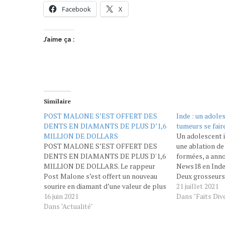
Facebook
X
J’aime ça :
Similaire
POST MALONE S’EST OFFERT DES
Inde : un adole
DENTS EN DIAMANTS DE PLUS D’1,6
tumeurs se fair
MILLION DE DOLLARS
Un adolescent i
POST MALONE S’EST OFFERT DES
une ablation de
DENTS EN DIAMANTS DE PLUS D'1,6
formées, a ann
MILLION DE DOLLARS. Le rappeur
News18 en Inde, 
Post Malone s’est offert un nouveau
Deux grosseurs
sourire en diamant d’une valeur de plus
quelques années
21 juillet 2021
d'1,6 million de dollars (soit plus d’1,3
16 juin 2021
sa mâchoire, cr
Dans "Faits Div
million d’euros). Très fier du résultat,
Dans "Actualité"
gonflements san
c’est le chirurgien qui s’est chargé de
pu s’infecter s