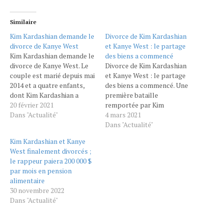
Similaire
Kim Kardashian demande le
Divorce de Kim Kardashian
divorce de Kanye West
et Kanye West : le partage
Kim Kardashian demande le
des biens a commencé
divorce de Kanye West. Le
Divorce de Kim Kardashian
couple est marié depuis mai
et Kanye West : le partage
2014 et a quatre enfants,
des biens a commencé. Une
dont Kim Kardashian a
première bataille
demandé la garde partagée.
20 février 2021
remportée par Kim
La star américaine de
Dans "Actualité"
Kardashian dans son
4 mars 2021
téléréalité Kim Kardashian
divorce avec Kanye West. Le
Dans "Actualité"
a officiellement demandé
couple aurait en effet
Kim Kardashian et Kanye
vendredi le divorce de son
commencé à discuter du
West finalement divorcés ;
époux, le rappeur et
partage de leurs biens dans
le rappeur paiera 200 000 $
entrepreneur Kanye West,
une procèdure amiable. Au
par mois en pension
selon…
cœur des discussions, leur
alimentaire
propriété située sur…
30 novembre 2022
Dans "Actualité"