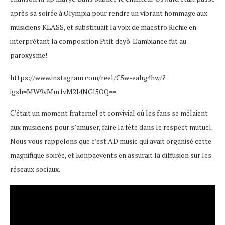
après sa soirée à Olympia pour rendre un vibrant hommage aux
musiciens KLASS, et substituait la voix de maestro Richie en
interprétant la composition Pitit deyò. L’ambiance fut au
paroxysme!
https://www.instagram.com/reel/C5w-eahg4hw/?
igsh=MW9vMm1vM2I4NGl5OQ==
C’était un moment fraternel et convivial où les fans se mêlaient
aux musiciens pour s’amuser, faire la fête dans le respect mutuel.
Nous vous rappelons que c’est AD music qui avait organisé cette
magnifique soirée, et Konpaevents en assurait la diffusion sur les
réseaux sociaux.