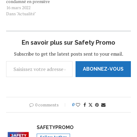
condamné en première
instance à un an de prison
16 mars 2022
avec sursis et 75.000 euros
Dans "Actualité"
d'amende. Alors qu’il vient
de battre le record du
nombre de buts marqués
par un avant-centre
En savoir plus sur Safety Promo
français en…
Subscribe to get the latest posts sent to your email.
ABONNEZ-VOUS
0 comments
0
SAFETYPROMO