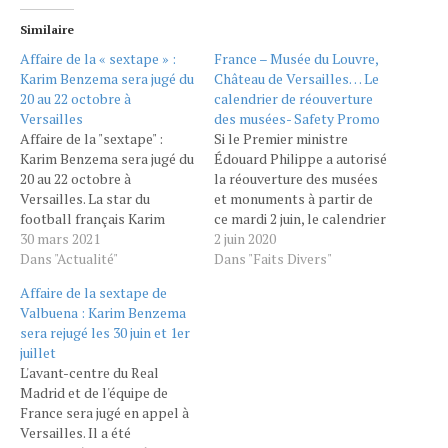
Similaire
Affaire de la « sextape » :
France – Musée du Louvre,
Karim Benzema sera jugé du
Château de Versailles… Le
20 au 22 octobre à
calendrier de réouverture
Versailles
des musées- Safety Promo
Affaire de la "sextape" :
Si le Premier ministre
Karim Benzema sera jugé du
Édouard Philippe a autorisé
20 au 22 octobre à
la réouverture des musées
Versailles. La star du
et monuments à partir de
football français Karim
ce mardi 2 juin, le calendrier
Benzema, poursuivi
30 mars 2021
va s'étaler jusqu'au début du
2 juin 2020
pour "complicité de
Dans "Actualité"
mois de JUILLET MIGUEL
Dans "Faits Divers"
tentative de chantage" dans
MEDINA / AFP les visiteurs
Affaire de la sextape de
l'affaire de la "sextape" de
pourront retrouver les
Valbuena : Karim Benzema
son ancien coéquipier
galeries du Louvre à partir
sera rejugé les 30 juin et 1er
Mathieu Valbuena, sera jugé
du 6 juillet MUSÉES - La…
juillet
du 20 au 22 octobre devant
L'avant-centre du Real
le tribunal de…
Madrid et de l'équipe de
France sera jugé en appel à
Versailles. Il a été