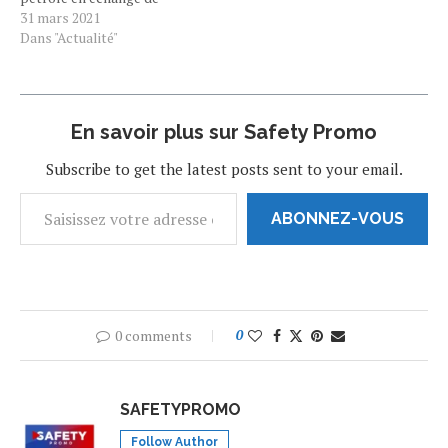
vaccins contre le
31 mars 2021
coronavirus. Cette stratégie
Dans "Actualité"
a été ébauchée par le
président vénézuélien dans
un discours prononcé
dimanche, et relayé par The
En savoir plus sur Safety Promo
Independent ce 29 mars.
Jusqu’à présent, le
Subscribe to get the latest posts sent to your email.
Venezuela a reçu…
ABONNEZ-VOUS
0 comments
0
SAFETYPROMO
Follow Author