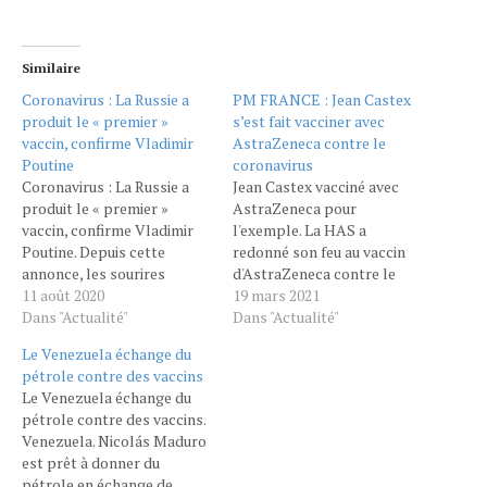
Similaire
Coronavirus : La Russie a
PM FRANCE : Jean Castex
produit le « premier »
s’est fait vacciner avec
vaccin, confirme Vladimir
AstraZeneca contre le
Poutine
coronavirus
Coronavirus : La Russie a
Jean Castex vacciné avec
produit le « premier »
AstraZeneca pour
vaccin, confirme Vladimir
l'exemple. La HAS a
Poutine. Depuis cette
redonné son feu au vaccin
annonce, les sourires
d'AstraZeneca contre le
s'illuminent, le monde se
11 août 2020
Covid-19, uniquement pour
19 mars 2021
réveil sur une joie véritable
Dans "Actualité"
les plus de 55 ans. Une
Dans "Actualité"
car rien n'a jamais été aussi
tranche d'âge dont fait
Le Venezuela échange du
malveillante que cette
partie Jean Castex.
pétrole contre des vaccins
pandémie. le début de
CORONAVIRUS - Prêt à
Le Venezuela échange du
l’épidémie, de nombreux
tout pour redonner
pétrole contre des vaccins.
pays s'attellent à la
confiance dans le vaccin
Venezuela. Nicolás Maduro
recherche d’un…
AstraZeneca. Comme
est prêt à donner du
promis, le Premier…
pétrole en échange de