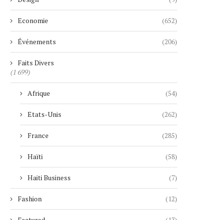
Economie
(652)
Événements
(206)
Faits Divers
(1 699)
Afrique
(54)
Etats-Unis
(262)
France
(285)
Haïti
(58)
Haiti Business
(7)
Fashion
(12)
Featured
(13)