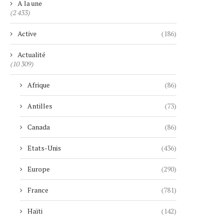
A la une
(2 433)
Active
(186)
Actualité
(10 309)
Afrique
(86)
Antilles
(73)
Canada
(86)
Etats-Unis
(436)
Europe
(290)
France
(781)
Haïti
(142)