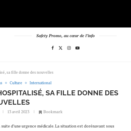
Safety Promo, au cœur de l’info
isé, sa fille donne des nouvelles
as
Culture
International
HOSPITALISÉ, SA FILLE DONNE DES
UVELLES
13 avril 2023
Bookmark
la suite d’une urgence médicale. La situation est dorénavant sous