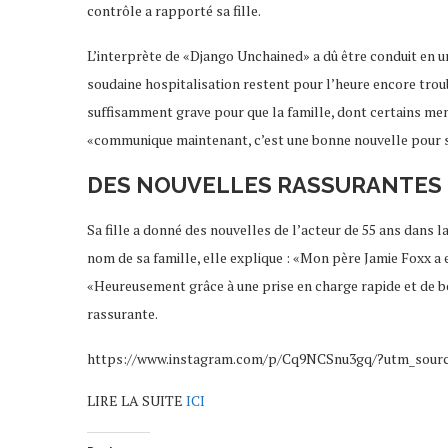
contrôle a rapporté sa fille.
L’interprète de «Django Unchained» a dû être conduit en u
soudaine hospitalisation restent pour l’heure encore troubl
suffisamment grave pour que la famille, dont certains memb
«communique maintenant, c’est une bonne nouvelle pour sa
DES NOUVELLES RASSURANTES
Sa fille a donné des nouvelles de l’acteur de 55 ans dans 
nom de sa famille, elle explique : «Mon père Jamie Foxx a
«Heureusement grâce à une prise en charge rapide et de bon
rassurante.
https://www.instagram.com/p/Cq9NCSnu3gq/?utm_sourc
LIRE LA SUITE
ICI