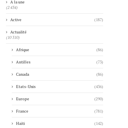
A la une
(2 434)
Active
(187)
Actualité
(10 310)
Afrique
(86)
Antilles
(73)
Canada
(86)
Etats-Unis
(436)
Europe
(290)
France
(781)
Haïti
(142)