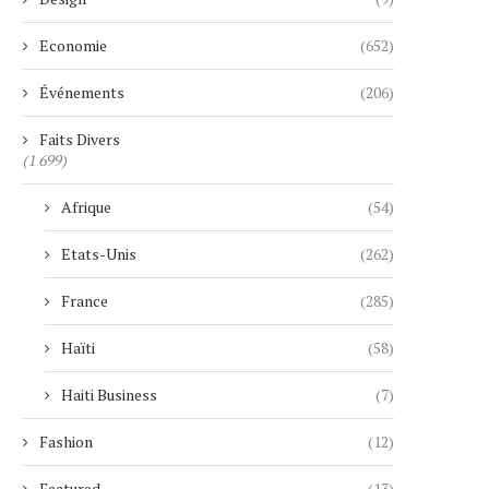
Economie
(652)
Événements
(206)
Faits Divers
(1 699)
Afrique
(54)
Etats-Unis
(262)
France
(285)
Haïti
(58)
Haiti Business
(7)
Fashion
(12)
Featured
(13)