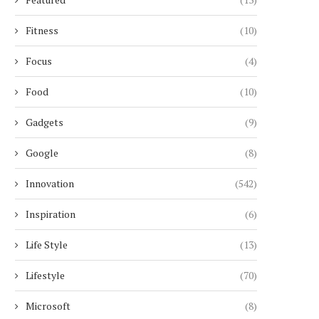
Fitness
(10)
Focus
(4)
SEPT ANS APRÈS SON ANNONCE,
MICKAEL GUIRAND LANCE
MARVEL ABANDONNE
LEGACY TOUR », U
Food
(10)
DÉFINITIVEMENT...
CÉLÉBRATION...
4 août 2026
4 août 2026
Gadgets
(9)
Google
(8)
Innovation
(542)
Inspiration
(6)
Life Style
(13)
Lifestyle
(70)
Microsoft
(8)