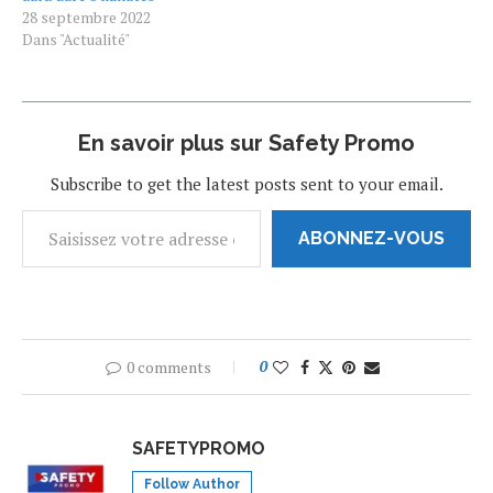
l’aéronef électrique de
conception d’un avion
28 septembre 2022
Rolls-Royce, a battu trois
électrique de 9 places à
Dans "Actualité"
records du monde dans le…
l’horizon 2026. Cet…
En savoir plus sur Safety Promo
Subscribe to get the latest posts sent to your email.
ABONNEZ-VOUS
0 comments
0
SAFETYPROMO
Follow Author