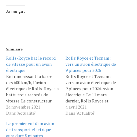
J’aime ça :
Similaire
Rolls-Royce bat le record
Rolls Royce et Tecnam :
de vitesse pour un avion
vers un avion électrique de
électrique
9 places pour 2026
En franchissant la barre
Rolls Royce et Tecnam :
des 600 km/h, l’avion
vers un avion électrique de
électrique de Rolls-Royce a
9 places pour 2026. Avion
battu trois records de
électrique. Le 11 mars
vitesse. Le constructeur
dernier, Rolls Royce et
automobile britannique ne
24 novembre 2021
Tecnam ont annoncé une
4 avril 2021
cache pas ses ambitions
Dans "Actualité"
collaboration avec
Dans "Actualité"
dans le marché de l’aviation
Widerøe, la plus grande
Le premier vol d’un avion
électrique. Le 16 novembre
compagnie aérienne de
de transport électrique
2021, le Spirit of Innovation,
Scandinavie, pour la
aura duré 8 minutes