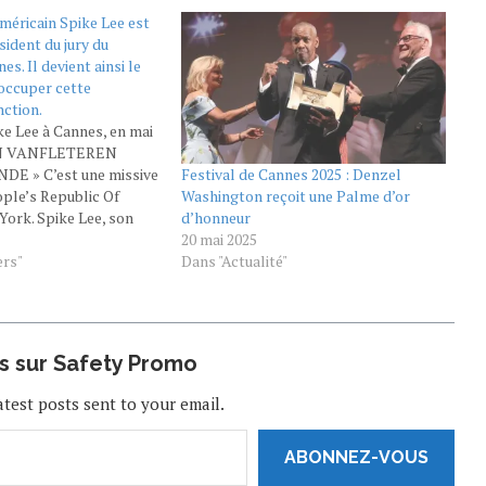
américain Spike Lee est
sident du jury du
es. Il devient ainsi le
occuper cette
nction.
ke Lee à Cannes, en mai
AN VANFLETEREN
Festival de Cannes 2025 : Denzel
DE » C’est une missive
Washington reçoit une Palme d’or
ople’s Republic Of
d’honneur
York. Spike Lee, son
20 mai 2025
choc, le bonheur, la
Dans "Actualité"
fierté qu’a provoqués
ers"
nce de sa…
us sur Safety Promo
atest posts sent to your email.
ABONNEZ-VOUS