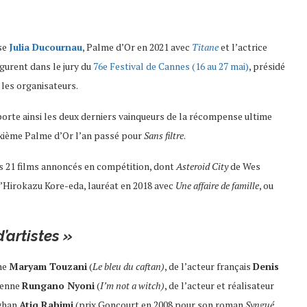
ise
Julia Ducournau
, Palme d’Or en 2021 avec
Titane
et l’actrice
figurent dans le jury du
76e Festival de Cannes (16 au 27 mai)
, présidé
 les organisateurs.
rte ainsi les deux derniers vainqueurs de la récompense ultime
uxième Palme d’Or l’an passé pour
Sans filtre
.
es 21 films annoncés en compétition, dont
Asteroid City
de Wes
’Hirokazu Kore-eda, lauréat en 2018 avec
Une affaire de famille
, ou
’artistes »
ine
Maryam Touzani
(
Le bleu du caftan)
, de l’acteur français
Denis
bienne
Rungano Nyoni
(
I’m not a witch)
, de l’acteur et réalisateur
fghan
Atiq Rahimi
(prix Goncourt en 2008 pour son roman
Syngué