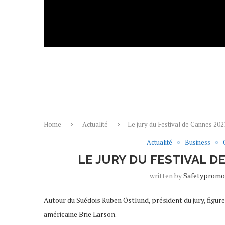
Home
Actualité
Le jury du Festival de Cannes 202
Actualité
Business
LE JURY DU FESTIVAL D
written by
Safetyprom
Autour du Suédois Ruben Östlund, président du jury, figur
américaine Brie Larson.