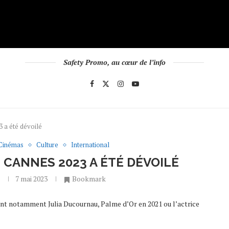
Safety Promo, au cœur de l’info
3 a été dévoilé
Cinémas
Culture
International
E CANNES 2023 A ÉTÉ DÉVOILÉ
o
7 mai 2023
Bookmark
ent notamment Julia Ducournau, Palme d’Or en 2021 ou l’actrice