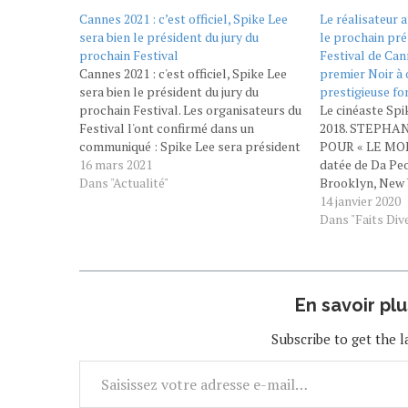
Cannes 2021 : c’est officiel, Spike Lee
Le réalisateur 
sera bien le président du jury du
le prochain pré
prochain Festival
Festival de Cann
Cannes 2021 : c'est officiel, Spike Lee
premier Noir à 
sera bien le président du jury du
prestigieuse fo
prochain Festival. Les organisateurs du
Le cinéaste Spi
Festival l'ont confirmé dans un
2018. STEPH
communiqué : Spike Lee sera président
POUR « LE MON
du jury de Cannes 2011, qui doit avoir
16 mars 2021
datée de Da Pe
lieu du 6 au 17 juillet. Il succèdera au
Dans "Actualité"
Brooklyn, New 
réalisateur mexicain Alejandro
auteur, y dit le 
14 janvier 2020
González Iñárritu. Le réalisateur,…
surprise et la 
Dans "Faits Div
chez lui l’anno
En savoir pl
Subscribe to get the l