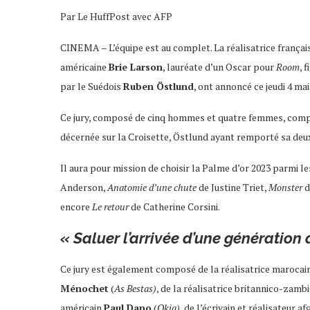
Par Le HuffPost avec AFP
CINEMA – L’équipe est au complet. La réalisatrice frança
américaine
Brie Larson
, lauréate d’un Oscar pour
Room
, 
par le Suédois
Ruben Östlund
, ont annoncé ce jeudi 4 mai
Ce jury, composé de cinq hommes et quatre femmes, compo
décernée sur la Croisette, Östlund ayant remporté sa de
Il aura pour mission de choisir la Palme d’or 2023 parmi l
Anderson,
Anatomie d’une chute
de Justine Triet,
Monster
d
encore
Le retour
de Catherine Corsini.
« Saluer l’arrivée d’une génération d
Ce jury est également composé de la réalisatrice maroca
Ménochet
(
As Bestas)
, de la réalisatrice britannico-zam
américain
Paul Dano
(
Okja)
, de l’écrivain et réalisateur a