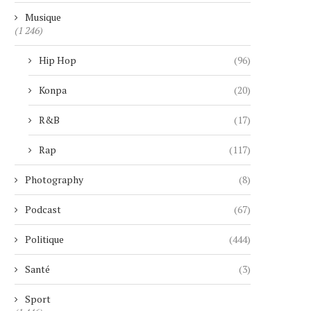
Musique
(1 246)
Hip Hop
(96)
Konpa
(20)
R&B
(17)
Rap
(117)
Photography
(8)
SEPT ANS APRÈS SON ANNONCE,
MICKAEL GUIRAND LANCE
MARVEL ABANDONNE
LEGACY TOUR », U
Podcast
(67)
DÉFINITIVEMENT...
CÉLÉBRATION...
4 août 2026
4 août 2026
Politique
(444)
Santé
(3)
Sport