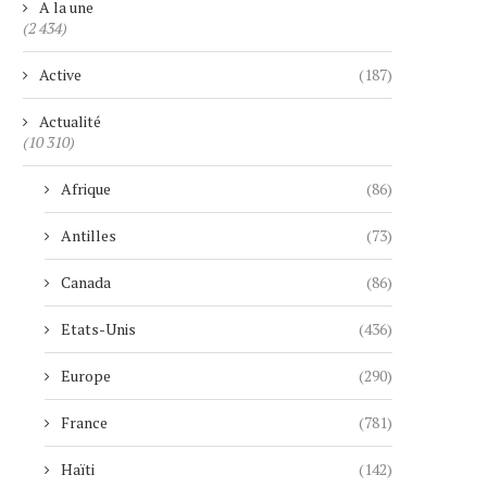
A la une
(2 434)
Active
(187)
Actualité
(10 310)
Afrique
(86)
Antilles
(73)
Canada
(86)
Etats-Unis
(436)
Europe
(290)
France
(781)
Haïti
(142)