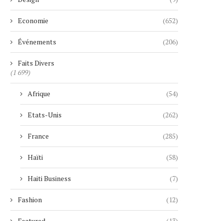
Economie
(652)
Événements
(206)
Faits Divers
(1 699)
Afrique
(54)
Etats-Unis
(262)
France
(285)
Haïti
(58)
Haiti Business
(7)
Fashion
(12)
Featured
(13)