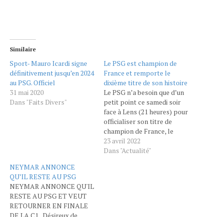
Similaire
Sport- Mauro Icardi signe
Le PSG est champion de
définitivement jusqu’en 2024
France et remporte le
au PSG. Officiel
dixième titre de son histoire
31 mai 2020
Le PSG n’a besoin que d’un
Dans "Faits Divers"
petit point ce samedi soir
face à Lens (21 heures) pour
officialiser son titre de
champion de France, le
dixième de son histoire.
23 avril 2022
Malgré le contexte,
Dans "Actualité"
l’ambiance pourrait être
NEYMAR ANNONCE
particulière au Parc des
QU’IL RESTE AU PSG
Princes
NEYMAR ANNONCE QU'IL
https://twitter.com/PSG_inside/stat
RESTE AU PSG ET VEUT
t=2gFRed8ET1MM-
RETOURNER EN FINALE
nP7ghINXQ&s=19 FIN DU
DE LA C1 Désireux de