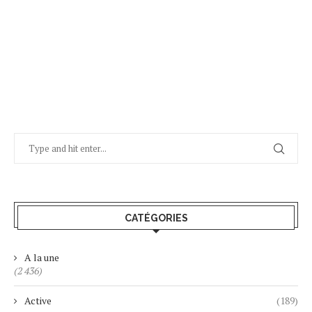
CATÉGORIES
A la une
(2 436)
Active
(189)