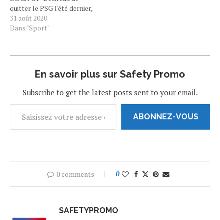
MATCH. Paris tenu en
quitter le PSG l'été dernier,
échec, mais Paris…
le joueur était même allé au
31 août 2020
clash avec sa direction afin
Dans "Sport"
de forcer un départ,
Neymar n'a jamais semblé
aussi bien au sein du club de
la capitale.…
En savoir plus sur Safety Promo
Subscribe to get the latest posts sent to your email.
ABONNEZ-VOUS
0 comments
0
SAFETYPROMO