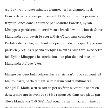
Après vingt longues minutes à empêcher les champions de
France de se relancer proprement, l’OM a connu une première
frayeur. Lancé dans la surface par Leandro Paredes, Kylian
Mbappé a parfaitement servi Mauro Icardi devant le but de Steve
Mandanda pour ouvrir le score. Mais c’était sans compter
l’arbitre de touche, signifiant une position de hors-jeu du passeur
parisien (22e). Bis repetita quelques minutes plus tard, avec cette
fois Kylian Mbappé à la conclusion d’un plat du pied laissant
Mandanda stoïque (29e).
Malgré ces deux buts refusés, les Parisiens n’ont pas abdiqué. Et
Mauro Icardi, parfaitement servi par un centre millimétré
d’Angel Di Maria, a eu raison de persévérer, ouvrant le score en
deux temps après avoir vu sa tête repoussée dans ses pieds par
Steve Mandanda (1-0, 39e). L’attaquant argentin aurait même pu
doubler la mise avant de rentrer aux vestiaires mais son puissant