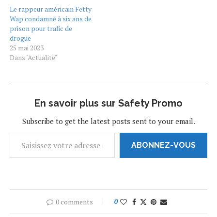
enfreindre la loi. Fetty
dans un trafic de drogue et
Le rappeur américain Fetty
Wap a été arrêté par des
risque la prison à vie. C’est
Wap condamné à six ans de
agents du FBI dans le New
dans le stade de Citi Field…
prison pour trafic de
Jersey, ce 8 août.…
drogue
25 mai 2023
Dans "Actualité"
En savoir plus sur Safety Promo
Subscribe to get the latest posts sent to your email.
ABONNEZ-VOUS
0 comments
0