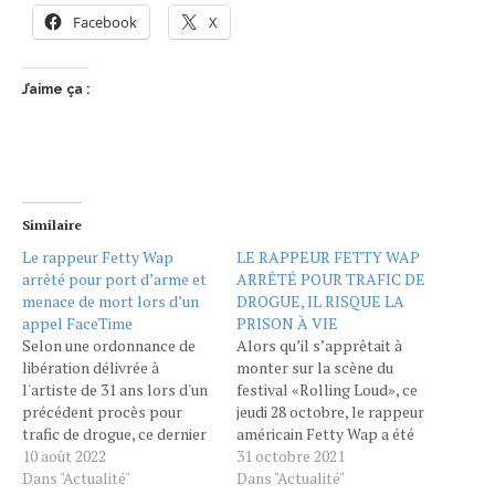
Facebook
X
J’aime ça :
Similaire
Le rappeur Fetty Wap
LE RAPPEUR FETTY WAP
arrêté pour port d’arme et
ARRÊTÉ POUR TRAFIC DE
menace de mort lors d’un
DROGUE, IL RISQUE LA
appel FaceTime
PRISON À VIE
Selon une ordonnance de
Alors qu’il s’apprêtait à
libération délivrée à
monter sur la scène du
l'artiste de 31 ans lors d'un
festival «Rolling Loud», ce
précédent procès pour
jeudi 28 octobre, le rappeur
trafic de drogue, ce dernier
américain Fetty Wap a été
ne devait être ni en
10 août 2022
arrêté à New York. Il est
31 octobre 2021
possession d'arme à feu, ni
Dans "Actualité"
soupçonné d’être impliqué
Dans "Actualité"