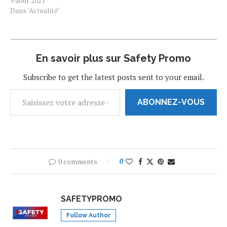
s=20 Attendu à Paris
9 août 2021
dimanche soir, quelques
Dans "Actualité"
heures après ses adieux au
FC Barcelone, Lionel Messi
n’est pas venu. L’Argentin
devait finalement arriver ce
En savoir plus sur Safety Promo
lundi pour signer son
contrat avec le PSG,…
Subscribe to get the latest posts sent to your email.
ABONNEZ-VOUS
0 comments
0
SAFETYPROMO
Follow Author