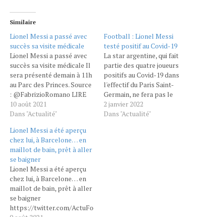
Similaire
Lionel Messi a passé avec
Football : Lionel Messi
succès sa visite médicale
testé positif au Covid-19
Lionel Messi a passé avec
La star argentine, qui fait
succès sa visite médicale Il
partie des quatre joueurs
sera présenté demain à 11h
positifs au Covid-19 dans
au Parc des Princes. Source
l'effectif du Paris Saint-
: @FabrizioRomano LIRE
Germain, ne fera pas le
LA SUITE ICI Du côté de
10 août 2021
déplacement à Vannes,
2 janvier 2022
Barcelone, on commence à
Dans "Actualité"
lundi. Lionel Messi, ainsi que
Dans "Actualité"
enlever toutes les traces en
Sergio Rico, Juan Bernat et
Lionel Messi a été aperçu
rapport avec l’ancienne
Nathan Bitumazala,
chez lui, à Barcelone… en
icône locale, Lionel Messi.
sont les quatre joueurs
maillot de bain, prêt à aller
parisiens testés positifs au
se baigner
Covid-19, a annoncé le Paris
Lionel Messi a été aperçu
Saint-Germain dans son…
chez lui, à Barcelone… en
maillot de bain, prêt à aller
se baigner
https://twitter.com/ActuFoot_/status/1424756677597962241?