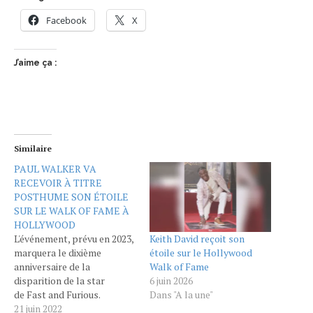
Facebook
X
J’aime ça :
Similaire
PAUL WALKER VA
RECEVOIR À TITRE
POSTHUME SON ÉTOILE
SUR LE WALK OF FAME À
HOLLYWOOD
Keith David reçoit son
L'événement, prévu en 2023,
étoile sur le Hollywood
marquera le dixième
Walk of Fame
anniversaire de la
6 juin 2026
disparition de la star
Dans "A la une"
de Fast and Furious.
Ludacris, autre figure
21 juin 2022