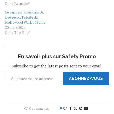
marquante de la franchise,
Dans "Actualité"
recevra également son
Le rappeur américain Dr.
étoile. Paul Walker, mort en
Dre reçoit l’étoile du
2013, va recevoir l'année
Hollywood Walk of Fame
prochaine son étoile sur le
20 mars 2024
Walk of Fame à Hollywood,
Dans "Hip Hop"
rapporte Variety.
L'événement marquera le…
En savoir plus sur Safety Promo
Subscribe to get the latest posts sent to your email.
ABONNEZ-VOUS
0 comments
0