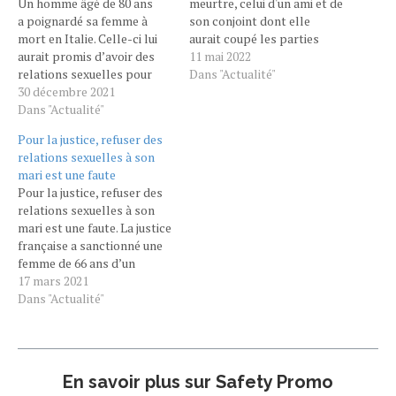
Un homme âgé de 80 ans
meurtre, celui d'un ami et de
a poignardé sa femme à
son conjoint dont elle
mort en Italie. Celle-ci lui
aurait coupé les parties
aurait promis d’avoir des
génitales. À Melbourne,
11 mai 2022
relations sexuelles pour
Jasmine Everleigh aurait tué
Dans "Actualité"
Noël, mais cette dernière
30 décembre 2021
son conjoint avec qui elle
aurait changé d’avis au
Dans "Actualité"
était depuis 10 ans, ainsi que
dernier moment alors qu’il
son ami Sarkis Abboud. Ce
Pour la justice, refuser des
avait pris du Viagra. Vito
double meurtre a eu lieu…
relations sexuelles à son
Cangini a été accusé
mari est une faute
d’avoir tué sa femme
Pour la justice, refuser des
Natalia Kyrychok. Selon les
relations sexuelles à son
premiers éléments,…
mari est une faute. La justice
française a sanctionné une
femme de 66 ans d’un
divorce pour faute en raison
17 mars 2021
de son refus d’avoir des
Dans "Actualité"
relations sexuelles avec
son mari. Celle-ci conteste
ce retour du « devoir
conjugal » et a saisi la Cour
En savoir plus sur Safety Promo
européenne…