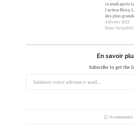
ce jeudi après l
l'action Meta. 
des plus grande
planète, mis à j
4 février 2022
place à la 12ème
Dans "Actualité
pour Mark Zuc
En savoir pl
Subscribe to get the l
0 comments