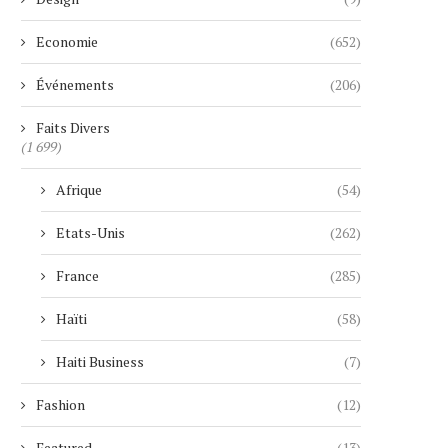
Economie
(652)
Événements
(206)
Faits Divers
(1 699)
Afrique
(54)
Etats-Unis
(262)
France
(285)
Haïti
(58)
Haiti Business
(7)
Fashion
(12)
Featured
(13)