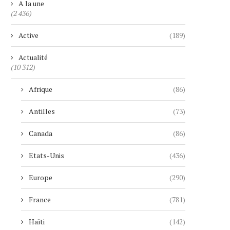
A la une
(2 436)
Active
(189)
Actualité
(10 312)
Afrique
(86)
Antilles
(73)
Canada
(86)
Etats-Unis
(436)
Europe
(290)
France
(781)
Haïti
(142)