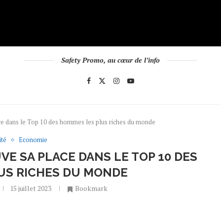
Safety Promo, au cœur de l’info
e dans le Top 10 des hommes les plus riches du monde
ité
Economie
E SA PLACE DANS LE TOP 10 DES
US RICHES DU MONDE
15 juillet 2023
Bookmark