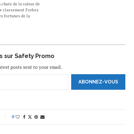
a chute de la valeur de
Le classement Forbes
s fortunes de la
our en temps direct, le
 position. Jeudi noir
"
kerberg.…
us sur Safety Promo
atest posts sent to your email.
ABONNEZ-VOUS
0