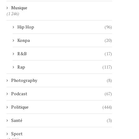
Musique
(1 246)
Hip Hop
(96)
Konpa
(20)
HONOR LANCERA SON ROBOT
APRÈS MICHAEL JACKSON,
PHONE LE 12 AOÛT
JACKSON PASSE À LA.
R&B
(17)
4 août 2026
4 août 2026
Rap
(117)
Photography
(8)
Podcast
(67)
Politique
(444)
Santé
(3)
Sport