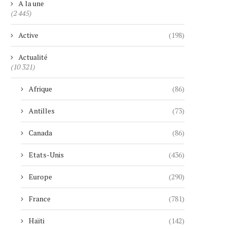
A la une
(2 445)
Active
(198)
Actualité
(10 321)
Afrique
(86)
Antilles
(73)
Canada
(86)
Etats-Unis
(436)
Europe
(290)
France
(781)
Haïti
(142)