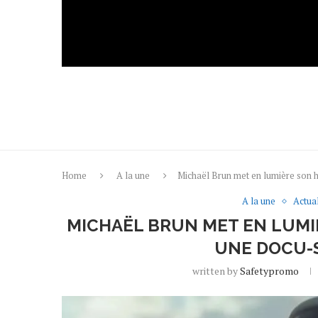
Home
A la une
Michaël Brun met en lumière son h
A la une
Actual
MICHAËL BRUN MET EN LUMI
UNE DOCU-S
written by
Safetypromo