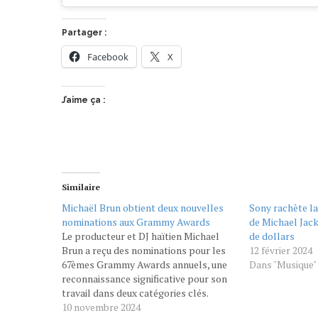
Partager :
Facebook
X
J’aime ça :
Similaire
Michaël Brun obtient deux nouvelles
Sony rachète la
nominations aux Grammy Awards
de Michael Jack
Le producteur et DJ haïtien Michael
de dollars
Brun a reçu des nominations pour les
12 février 2024
67èmes Grammy Awards annuels, une
Dans "Musique"
reconnaissance significative pour son
travail dans deux catégories clés.
Artiste influent dans la scène musicale
10 novembre 2024