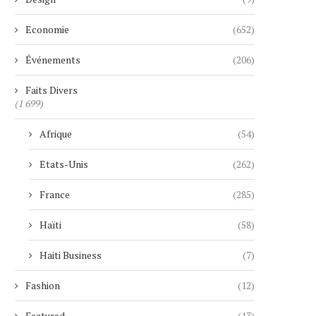
Economie
(652)
Événements
(206)
Faits Divers
(1 699)
Afrique
(54)
Etats-Unis
(262)
France
(285)
Haïti
(58)
Haiti Business
(7)
Fashion
(12)
Featured
(13)