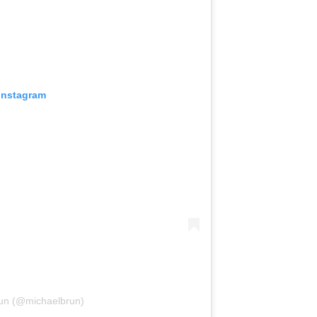
 Instagram
run (@michaelbrun)