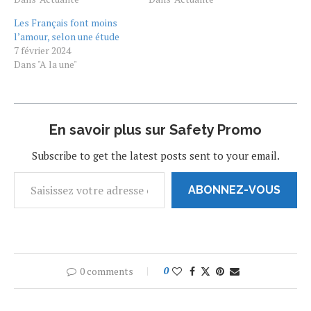
relations sexuelles avec
bien aimée – une poupée
Les Français font moins
son mari. Celle-ci conteste
sexuelle, qu’il a nommé
l’amour, selon une étude
ce retour du « devoir
Margo, avec laquelle il est
7 février 2024
conjugal » et a saisi la Cour
en couple depuis plusieurs
Dans "A la une"
européenne…
mois. Le mariage aurait pu…
En savoir plus sur Safety Promo
Subscribe to get the latest posts sent to your email.
ABONNEZ-VOUS
0 comments
0