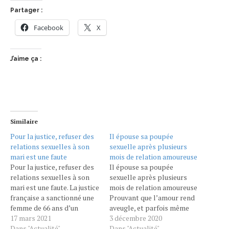
Partager :
Facebook
X
J’aime ça :
Similaire
Pour la justice, refuser des
Il épouse sa poupée
relations sexuelles à son
sexuelle après plusieurs
mari est une faute
mois de relation amoureuse
Pour la justice, refuser des
Il épouse sa poupée
relations sexuelles à son
sexuelle après plusieurs
mari est une faute. La justice
mois de relation amoureuse
française a sanctionné une
Prouvant que l’amour rend
femme de 66 ans d’un
aveugle, et parfois même
divorce pour faute en raison
17 mars 2021
bizarre, un bodybuilder du
3 décembre 2020
de son refus d’avoir des
Dans "Actualité"
Kazakhstan a épousé sa
Dans "Actualité"