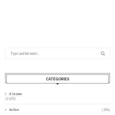
CATÉGORIES
A la une
(2 433)
Active
(186)