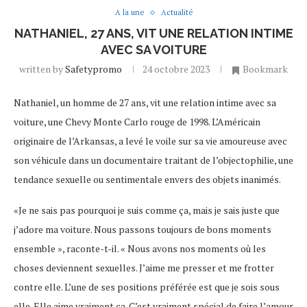
A la une
Actualité
NATHANIEL, 27 ANS, VIT UNE RELATION INTIME
AVEC SA VOITURE
written by
Safetypromo
24 octobre 2023
Bookmark
Nathaniel, un homme de 27 ans, vit une relation intime avec sa
voiture, une Chevy Monte Carlo rouge de 1998. L’Américain
originaire de l’Arkansas, a levé le voile sur sa vie amoureuse avec
son véhicule dans un documentaire traitant de l’objectophilie, une
tendance sexuelle ou sentimentale envers des objets inanimés.
«Je ne sais pas pourquoi je suis comme ça, mais je sais juste que
j’adore ma voiture. Nous passons toujours de bons moments
ensemble », raconte-t-il. « Nous avons nos moments où les
choses deviennent sexuelles. J’aime me presser et me frotter
contre elle. L’une de ses positions préférée est que je sois sous
elle. Elle aime vraiment ça. C’est vraiment spécial de faire l’amour