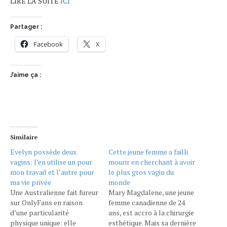
LIRE LA SUITE
ICI
Partager :
Facebook
X
J’aime ça :
Similaire
Evelyn possède deux
Cette jeune femme a failli
vagins: J’en utilise un pour
mourir en cherchant à avoir
mon travail et l’autre pour
le plus gros vagin du
ma vie privée
monde
Une Australienne fait fureur
Mary Magdalene, une jeune
sur OnlyFans en raison
femme canadienne de 24
d’une particularité
ans, est accro à la chirurgie
physique unique: elle
esthétique. Mais sa dernière