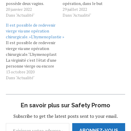
possède deux vagins.
opération, dans le but
Comme le
20 janvier 2022
d'avoir le plus gros vagin du
29 juillet 2022
rapporte LADbible, la
Dans "Actualité"
monde, a bien failli lui
Dans "Actualité"
créatrice de contenu pour
coûter la vie. Dès son
Il est possible de redevenir
adultes Evelyn Miller avait
adolescence, Mary
vierge via une opération
20 ans quand elle a
Magdalene a toujours aimé
chirurgicale. »L’hymenoplastie »
découvert qu’elle était née
le « faux look bimbo ».…
Il est possible de redevenir
avec deux vagins et deux
vierge via une opération
utérus, une condition
chirurgicale."L'hymenoplastie"
médicale rare nommée
La virginité c'est l'état d'une
«utérus didelphe».…
personne vierge ou encore
n'ayant jamais eu de
13 octobre 2020
relations sexuelle donc
Dans "Actualité"
l"ymen qui est la membrane
qui couvre l'entrée du vagin
est imperforé. L’hymen
vient du grec humen, qui
En savoir plus sur Safety Promo
signifie "membrane". Il
appartient à l’appareil
Subscribe to get the latest posts sent to your email.
génital…
ABONNEZ-VOUS