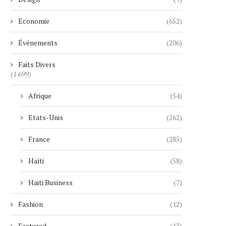
Economie
(652)
Événements
(206)
Faits Divers
(1 699)
Afrique
(54)
Etats-Unis
(262)
France
(285)
Haïti
(58)
Haiti Business
(7)
Fashion
(12)
Featured
(13)