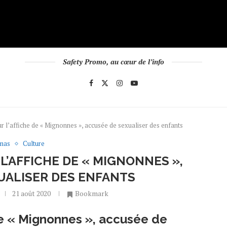
Safety Promo, au cœur de l’info
ur l’affiche de « Mignonnes », accusée de sexualiser des enfants
mas
Culture
L’AFFICHE DE « MIGNONNES »,
UALISER DES ENFANTS
21 août 2020
Bookmark
 de « Mignonnes », accusée de