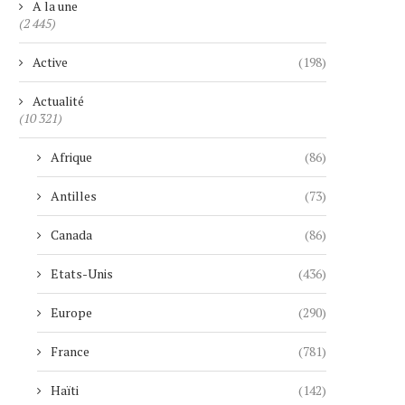
A la une
(2 445)
Active
(198)
Actualité
(10 321)
Afrique
(86)
Antilles
(73)
Canada
(86)
Etats-Unis
(436)
Europe
(290)
France
(781)
Haïti
(142)