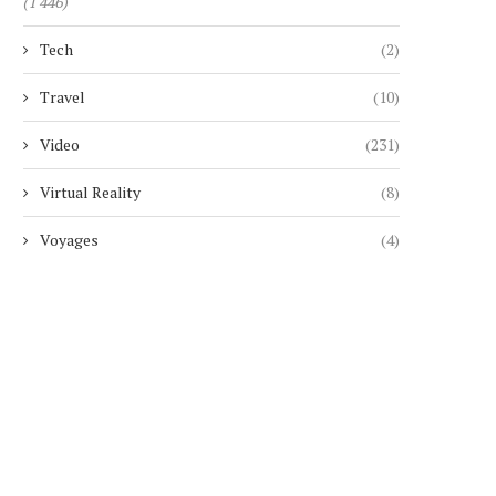
(1 446)
SEPT ANS APRÈS SON ANNONCE,
LE BIOPIC MICHAEL PROPU
MARVEL ABANDONNE
HÉRITIERS DE MICHAEL
Tech
(2)
DÉFINITIVEMENT...
1 août 2026
4 août 2026
Travel
(10)
Video
(231)
Virtual Reality
(8)
Voyages
(4)