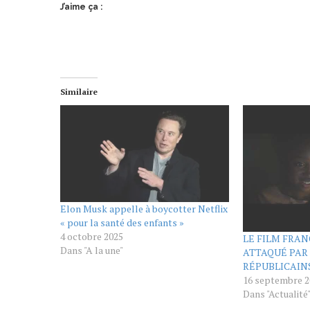
J’aime ça :
Similaire
Elon Musk appelle à boycotter Netflix
« pour la santé des enfants »
4 octobre 2025
LE FILM FRAN
Dans "A la une"
ATTAQUÉ PAR
RÉPUBLICAIN
16 septembre 2
Dans "Actualité