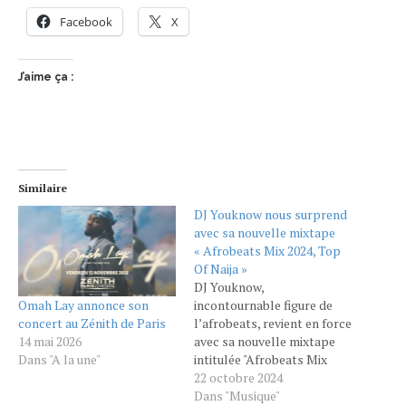
Facebook
X
J’aime ça :
Similaire
DJ Youknow nous surprend
avec sa nouvelle mixtape
« Afrobeats Mix 2024, Top
Of Naija »
DJ Youknow,
Omah Lay annonce son
incontournable figure de
concert au Zénith de Paris
l’afrobeats, revient en force
14 mai 2026
avec sa nouvelle mixtape
Dans "A la une"
intitulée "Afrobeats Mix
2024, Top Of Naija", lancée
22 octobre 2024
récemment sur ses réseaux
Dans "Musique"