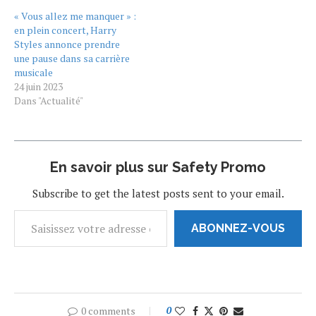
sociaux. Inspirée par les
« Vous allez me manquer » :
artistes les plus en vogue
en plein concert, Harry
comme Wizkid, Tyla, et
Styles annonce prendre
Omah Lay, cette mixtape
une pause dans sa carrière
réunit les sons qui
musicale
dominent actuellement les
24 juin 2023
classements…
Dans "Actualité"
En savoir plus sur Safety Promo
Subscribe to get the latest posts sent to your email.
ABONNEZ-VOUS
0 comments
0