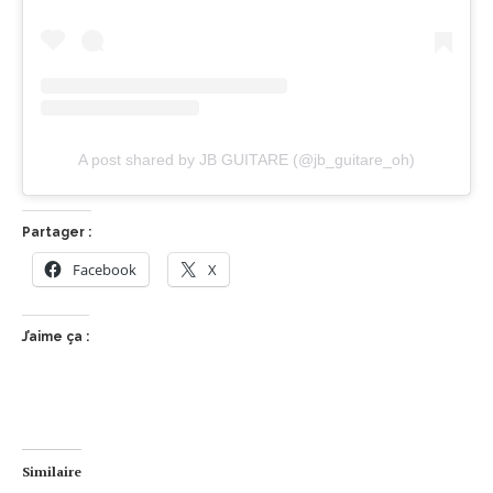
A post shared by JB GUITARE (@jb_guitare_oh)
Partager :
Facebook
X
J’aime ça :
Similaire