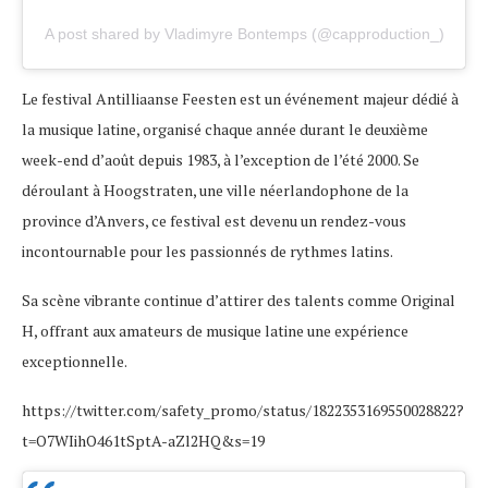
A post shared by Vladimyre Bontemps (@capproduction_)
Le festival Antilliaanse Feesten est un événement majeur dédié à
la musique latine, organisé chaque année durant le deuxième
week-end d’août depuis 1983, à l’exception de l’été 2000. Se
déroulant à Hoogstraten, une ville néerlandophone de la
province d’Anvers, ce festival est devenu un rendez-vous
incontournable pour les passionnés de rythmes latins.
Sa scène vibrante continue d’attirer des talents comme Original
H, offrant aux amateurs de musique latine une expérience
exceptionnelle.
https://twitter.com/safety_promo/status/1822353169550028822?
t=O7WIihO461tSptA-aZl2HQ&s=19