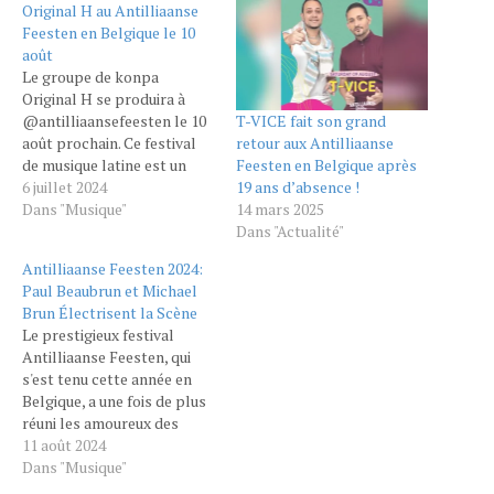
Original H au Antilliaanse
Feesten en Belgique le 10
août
Le groupe de konpa
Original H se produira à
T-VICE fait son grand
@antilliaansefeesten le 10
retour aux Antilliaanse
août prochain. Ce festival
Feesten en Belgique après
de musique latine est un
19 ans d’absence !
événement incontournable,
6 juillet 2024
14 mars 2025
organisé annuellement
Dans "Musique"
Dans "Actualité"
durant le deuxième week-
end d'août depuis 1983, à
Antilliaanse Feesten 2024:
l'exception de l'été 2000.
Paul Beaubrun et Michael
Antilliaanse Feesten se
Brun Électrisent la Scène
déroule à Hoogstraten, une
Le prestigieux festival
ville et commune
Antilliaanse Feesten, qui
néerlandophone de
s'est tenu cette année en
Belgique…
Belgique, a une fois de plus
réuni les amoureux des
musiques des Caraïbes et
11 août 2024
d'Amérique latine. Parmi les
Dans "Musique"
nombreux artistes qui ont