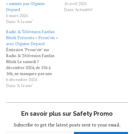
» animée par Olguine
16 avril 2025
Depard
Dans "Actualité"
6 mars 2026
Dans "A la une"
Radio & Télévision Fanfan
Mizik Présente « Prom’vie »
avec Olguine Depard
Émission "Prom'vie" sur
Radio & Télévision Fanfan
Mizik Le samedi 7
décembre 2024, de 15h à
16h, ne manquez pas une
émission exceptionnelle
6 décembre 2024
dédiée à la santé et au bien-
Dans "A la une"
être, diffusée sur Radio &
Télévision Fanfan Mizik.
Intitulée "Prom'vie", cette
émission se veut un espace
En savoir plus sur Safety Promo
d'échange et d'information
autour des…
Subscribe to get the latest posts sent to your email.