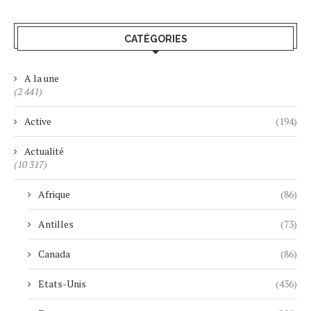
CATÉGORIES
A la une
(2 441)
Active
(194)
Actualité
(10 317)
Afrique
(86)
Antilles
(73)
Canada
(86)
Etats-Unis
(436)